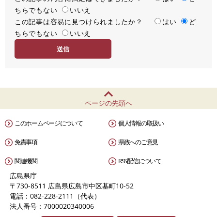
ちらでもない
足
いいえ
この記事は容易に見つけられましたか？
度
容
はい
ど
ちらでもない
易
いいえ
度
ページの先頭へ
このホームページについて
個人情報の取扱い
免責事項
県政へのご意見
関連機関
RSS配信について
広島県庁
〒730-8511 広島県広島市中区基町10-52
電話：082-228-2111（代表）
法人番号：7000020340006