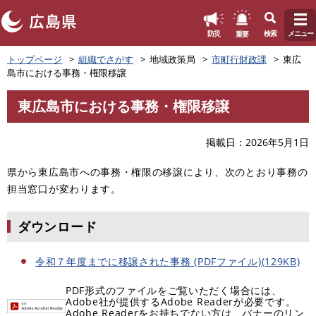
このページの本文へ
重要
防災
検索
メニュー
ペ
トップページ
組織でさがす
地域政策局
市町行財政課
東広
ー
島市における事務・権限移譲
ジ
の
東広島市における事務・権限移譲
先
本
頭
文
で
掲載日
2026年5月1日
す
。
県から東広島市への事務・権限の移譲により、次のとおり事務の
担当窓口が変わります。
ダウンロード
令和７年度までに移譲された事務 (PDFファイル)(129KB)
PDF形式のファイルをご覧いただく場合には、
Adobe社が提供するAdobe Readerが必要です。
Adobe Readerをお持ちでない方は、バナーのリン