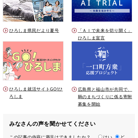
ひろしま県民だより夏号
「ＡＩで未来を切り開く」
ひろしま宣言
ひろしま就活サイトGO!ひ
広島県と福山市が共同で、
ろしま
鞆のまちづくりに係る寄附
募集を開始
みなさんの声を聞かせてください
この記事の内容に満足はできましたか？
満
はい
ど