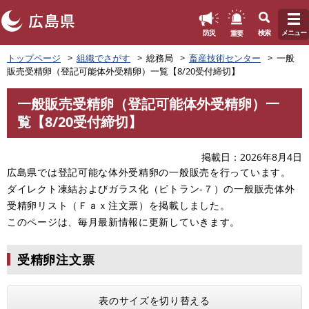
このページの本文へ
重要
防災
検索
メニュー
ペ
トップページ
組織でさがす
総務局
畜産技術センター
一般
ー
販売受精卵（登記可能体外受精卵）一覧【8/20受付締切】
ジ
の
一般販売受精卵（登記可能体外受精卵）一
先
本
覧【8/20受付締切】
頭
文
で
す
掲載日
2026年8月4日
。
広島県では登記可能な体外受精卵の一般販売を行っています。
ダイレクト凍結およびガラス化（ビトラン-７）の一般販売体外
受精卵リスト（Ｆａｘ注文票）を掲載しました。
このページは、毎月最新情報に更新していきます。
受精卵注文票
表のサイズを切り替える