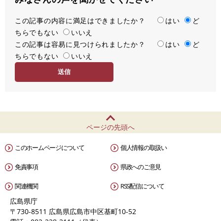
この記事の内容に満足はできましたか？
満
はい
ど
ちらでもない
足
いいえ
この記事は容易に見つけられましたか？
度
容
はい
ど
ちらでもない
易
いいえ
度
ページの先頭へ
このホームページについて
個人情報の取扱い
免責事項
県政へのご意見
関連機関
RSS配信について
広島県庁
〒730-8511 広島県広島市中区基町10-52