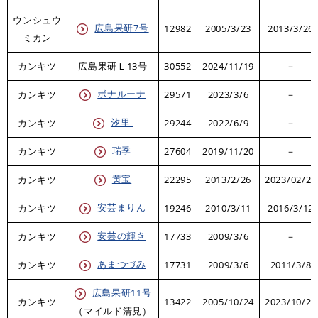
ウンシュウ
広島果研7号
12982
2005/3/23
2013/3/26
ミカン
カンキツ
広島果研Ｌ13号
30552
2024/11/19​
－
ボナルーナ
カンキツ
29571
2023/3/6
－
汐里
カンキツ
29244
2022/6/9
－
瑞季
カンキツ
27604
2019/11/20
－
黄宝
カンキツ
22295
2013/2/26
2023/02/28
安芸まりん
カンキツ
19246
2010/3/11
2016/3/12
安芸の輝き
カンキツ
17733
2009/3/6
－
あまつづみ
カンキツ
17731
2009/3/6
2011/3/8
広島果研11号
カンキツ
13422
2005/10/24
2023/10/25
（マイルド清見）