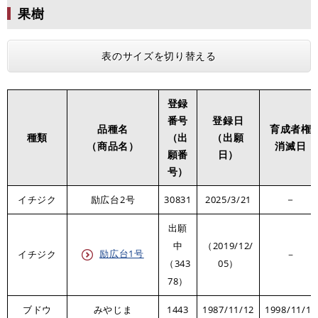
果樹
表のサイズを切り替える
登録
番号
登録日
品種名
育成者権
種類
（出
（出願
（商品名）
消滅日
願番
日）
号）
－​
イチジク
励広台2号
30831
2025/3/21
出願
中
（2019/12/
励広台1号
イチジク
－
（343
05）
78）
ブドウ
みやじま
1443
1987/11/12
1998/11/13