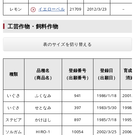
イエローベル
レモン
21709
2012/3/23
－
工芸作物・飼料作物
表のサイズを切り替える
品種名
登録番号
登録日
育成
種類
（商品名）
（出願番号）
（出願日）
消滅
いぐさ
ふくなみ
941
1986/1/18
2001/
いぐさ
せとなみ
397
1983/5/30
1998/
ステビア
かけはし
897
1985/7/18
1995/
ソルガム
HIRO-1
10054
2002/3/25
2006/