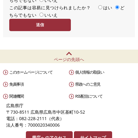
ちらでもない
足
いいえ
この記事は容易に見つけられましたか？
度
容
はい
ど
ちらでもない
易
いいえ
度
ページの先頭へ
このホームページについて
個人情報の取扱い
免責事項
県政へのご意見
関連機関
RSS配信について
広島県庁
〒730-8511 広島県広島市中区基町10-52
電話：082-228-2111（代表）
法人番号：7000020340006
県庁へのアクセス
サイトマップ