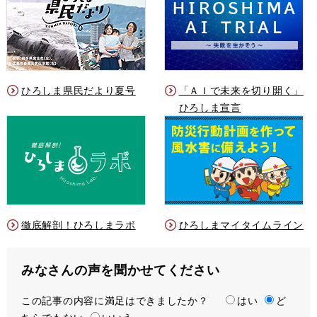
ひろしま県民だより夏号
「ＡＩで未来を切り開く」
ひろしま宣言
徹底解剖！ひろしまラボ
ひろしまマイタイムライン
みなさんの声を聞かせてください
この記事の内容に満足はできましたか？
満
はい
ど