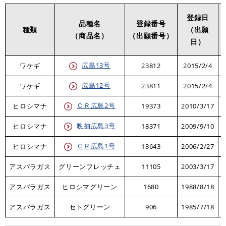
登録日
品種名
登録番号
種類
（出願
（商品名）
（出願番号）
日）
広島13号
ワケギ
23812
2015/2/4
広島12号
ワケギ
23811
2015/2/4
ＣＲ広島2号
ヒロシマナ
19373
2010/3/17
晩抽広島3号
ヒロシマナ
18371
2009/9/10
2
ＣＲ広島1号
ヒロシマナ
13643
2006/2/27
アスパラガス
グリーンフレッチェ
11105
2003/3/17
2
アスパラガス
ヒロシマグリーン
1680
1988/8/18
2
アスパラガス
セトグリーン
906
1985/7/18
1