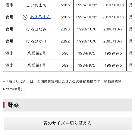
酒米
こいおまち
5186
1996/10/15
2011/10/16
品
あきろまん
食用
5185
1996/10/15
2011/10/16
品
食用
ひろほなみ
2393
1990/10/6
2000/10/7
品
食用
ひろひかり
2392
1990/10/6
2003/10/7
品
酒米
八反錦2号
590
1984/9/5
1999/9/6
品
酒米
八反錦1号
589
1984/9/5
1999/9/6
品
※「萌えいぶき」は、全国農業協同組合連合会の登録商標です（登録商標第
6797568号​）。
野菜
表のサイズを切り替える