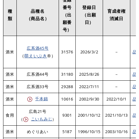
番号
登録日
種
品種名
育成者権
（出
（出願
類
（商品名）
消滅日
願番
日）
号）
広系酒45号
酒米
31576
2026/3/2
－
品
（
萌えいぶき
®）
酒米
広系酒44号
31180
2025/8/26
－
品
－
酒米
​広系酒33号
​29288
​2022/7/11
品
千本錦
酒米
10616
2002/9/30
2022/10/1
品
広島21号
食用
9301
2001/10/12
2021/10/13
品
こいもみじ
（
）
酒米
めぐりあい
5187
1996/10/15
2003/10/16
品