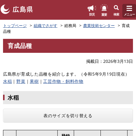
このページの本文へ
重要
防災
検索
メニュー
ペ
トップページ
組織でさがす
総務局
農業技術センター
育成
ー
品種
ジ
の
育成品種
先
本
頭
文
で
掲載日
2026年3月13日
す
。
広島県が育成した品種を紹介します。（令和5年9月19日現在）
水稲
｜
野菜
｜
果樹
｜
工芸作物・飼料作物
水稲
表のサイズを切り替える
登録