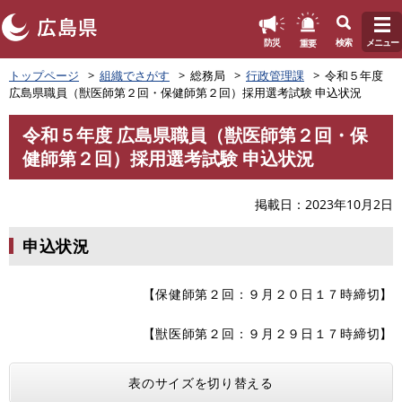
このページの本文へ
重要
防災
検索
メニュー
ペ
トップページ
組織でさがす
総務局
行政管理課
令和５年度
ー
広島県職員（獣医師第２回・保健師第２回）採用選考試験 申込状況
ジ
の
令和５年度 広島県職員（獣医師第２回・保
先
本
健師第２回）採用選考試験 申込状況
頭
文
で
す
掲載日
2023年10月2日
。
申込状況
【保健師第２回：９月２０日１７時締切】
【獣医師第２回：９月２９日１７時締切】
表のサイズを切り替える