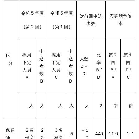
令和５年度
令和５年度
対前回申込
応募競争倍
者数
率
（第２回）
（第１回）
申
申
採用
採用
比
第２
第１
区
込
込
人数
予定
予定
率
回
回
分
者
者
Ｂ－
人員
人員
Ｂ/
Ｂ/
Ｄ/
数
数
Ｄ
Ａ
Ｃ
Ｄ
Ａ
Ｃ
Ｂ
Ｄ
人
人
人
人
人
％
倍
倍
保健
２名
２
３名
＋１
５
440
11.0
1.7
師
程度
２
程度
７