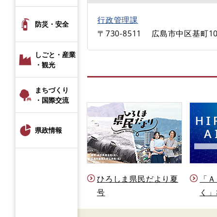
行政管理課
防災・安全
〒730-8511
広島市中区基町10
しごと・産業
・観光
まちづくり
・国際交流
県政情報
ひろしま県民だより夏
「Ａ
号
く」