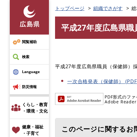
ペ
トップページ
組織でさがす
総
ー
ジ
平成27年度広島県
の
本
先
文
頭
閲覧補助
で
す
検索
。
平成27年度広島県職員（保健師）
Language
一次合格発表（保健師） (PDFフ
防災情報
PDF形式のファ
Adobe R
くらし・教育
・環境・文化
健康・福祉
このページに関するお
・子育て