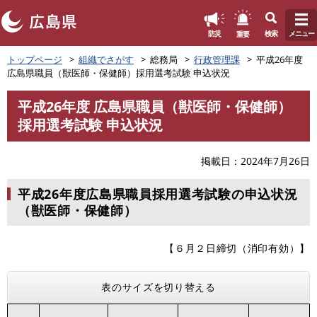
このページの本文へ
重要
防災
検索
メニュー
ペ
トップページ
組織でさがす
総務局
行政管理課
平成26年度
ー
広島県職員（獣医師・保健師）採用選考試験 申込状況
ジ
の
平成26年度 広島県職員（獣医師・保健師）
先
本
採用選考試験 申込状況
頭
文
で
す
掲載日
2024年7月26日
。
平成26年度広島県職員採用選考試験の申込状況
（獣医師・保健師）
【６月２日締切（消印有効）】
表のサイズを切り替える