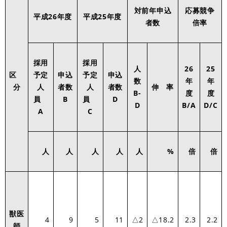
対前年申込
応募競争
平成26年度
平成25年度
者数
倍率
採用
採用
人
26
25
区
予定
申込
予定
申込
数
年
年
分
人
者数
人
者数
伸 率
B-
度
度
員
B
員
D
D
B/A
D/C
A
C
人
人
人
人
人
%
倍
倍
獣医
4
9
5
11
△2
△18.2
2.3
2.2
師