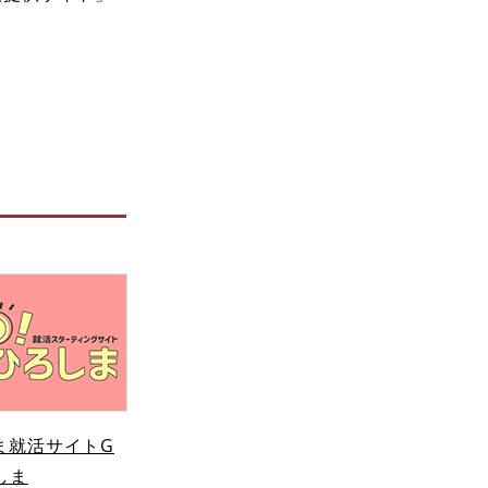
ま就活サイトG
しま