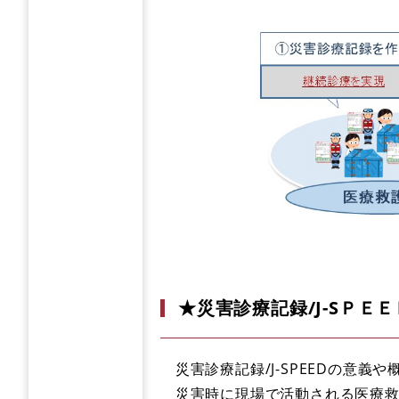
★災害診療記録/J-SＰＥ
災害診療記録/J-SPEEDの意義
災害時に現場で活動される医療救護