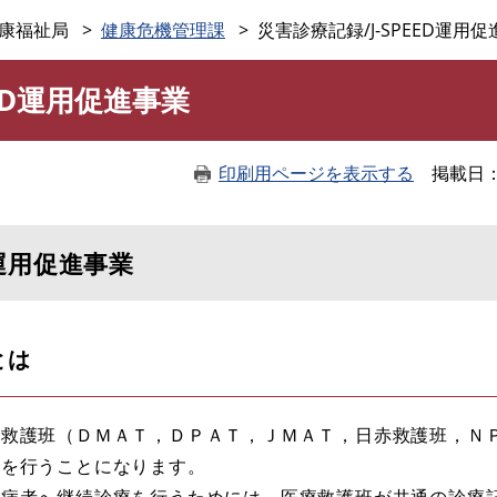
このページの本文へ
康福祉局
健康危機管理課
災害診療記録/J-SPEED運用
EED運用促進事業
印刷用ページを表示する
掲載日
D運用促進事業
とは
救護班（ＤＭＡＴ，ＤＰＡＴ，ＪＭＡＴ，日赤救護班，Ｎ
動を行うことになります。
病者へ継続診療を行うためには，医療救護班が共通の診療