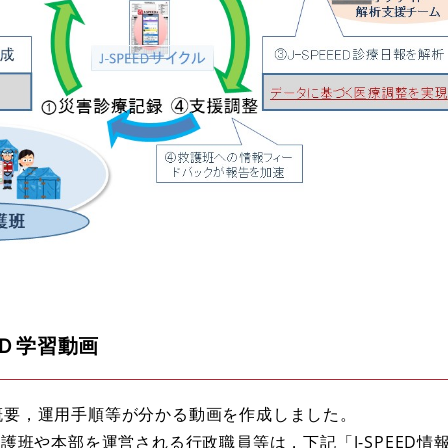
ＥＤ学習動画
や概要，運用手順等が分かる動画を作成しました。
班や本部を運営される行政職員等は，下記「J-SPEED情