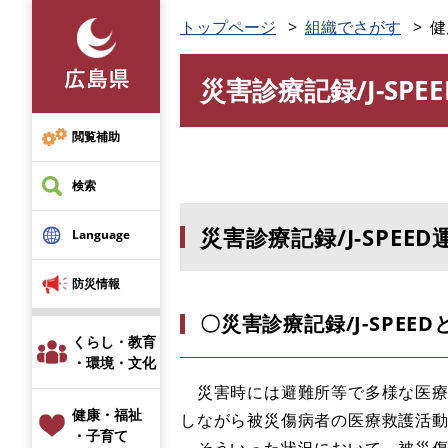
ペ
トップページ
組織でさがす
健
ー
ジ
災害診療記録/J-SP
の
本
先
文
頭
閲覧補助
で
す
検索
。
災害診療記録/J-SPEE
Language
防災情報
〇災害診療記録/J-SPEED
くらし・教育
・環境・文化
災害時には避難所等で多様な医療
健康・福祉
しながら被災傷病者の医療救護活
・子育て
そういった状況において，被災傷