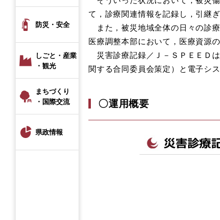
て，診療関連情報を記録し，引継
防災・安全
また，被災地域全体の日々の診療
医療調整本部において，医療資源
災害診療記録／Ｊ－ＳＰＥＥＤは
しごと・産業
・観光
関する合同委員会策定）と電子シ
まちづくり
〇運用概要
・国際交流
県政情報