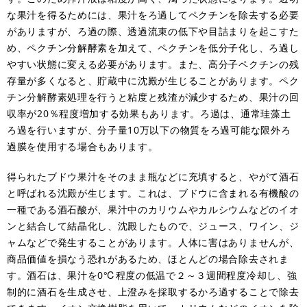
な果汁を得るためには、果汁をろ過してペクチンを除去する必要
がありますが、ろ過の際、透過流束の低下や目詰まりを起こすた
め、ペクチン分解酵素を加えて、ペクチンを低分子化し、ろ過し
やすい状態に変える必要があります。また、高分子ペクチンの残
存量が多くなると、貯蔵中に沈殿が生じることがあります。ペク
チン分解酵素処理を行うと粘度と残渣が減少するため、果汁の回
収率が20％程度増加する効果もあります。ろ過は、通常珪藻土
ろ過を行いますが、分子量10万以下の物質をろ過可能な限外ろ
過膜を使用する場合もあります。
得られたブドウ果汁をそのまま瓶などに充填すると、やがて酒石
と呼ばれる沈殿が生じます。これは、ブドウに含まれる有機酸の
一種である酒石酸が、果汁中のカリウムやカルシウムなどのイオ
ンと結合して結晶化し、沈殿したもので、ジュース、ワイン、ジ
ャムなどで発生することがあります。人体に害はありませんが、
商品価値を損なう恐れがあるため、ほとんどの場合除去されま
す。酒石は、果汁を0℃程度の低温で２～３週間程度冷却し、強
制的に酒石を生成させ、上澄みを採取するかろ過することで除去