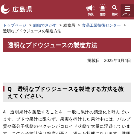
このページの本文へ
重要
防災
検索
メニュー
ペ
トップページ
組織でさがす
総務局
食品工業技術センター
ー
透明なブドウジュースの製造方法
ジ
の
透明なブドウジュースの製造方法
先
本
頭
文
で
掲載日
2025年3月4日
す
。
Q 透明なブドウジュースを製造する方法を教
えてください。
A 透明果汁を製造することを、一般に果汁の清澄化と呼んでい
ます。ブドウ果汁に限らず、果実を搾汁した果汁中には、パルプ
質や高分子状態のペクチンがコロイド状態で大量に浮遊していま
す。このため搾汁液は粘度が高く、濁った状態になります。透明