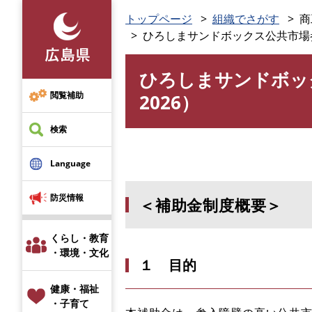
ペ
トップページ
組織でさがす
商
ー
ひろしまサンドボックス公共市場参入促
ジ
の
ひろしまサンドボック
先
本
頭
文
閲覧補助
2026）
で
す
検索
。
Language
防災情報
＜補助金制度概要＞
くらし・教育
・環境・文化
１ 目的
健康・福祉
・子育て