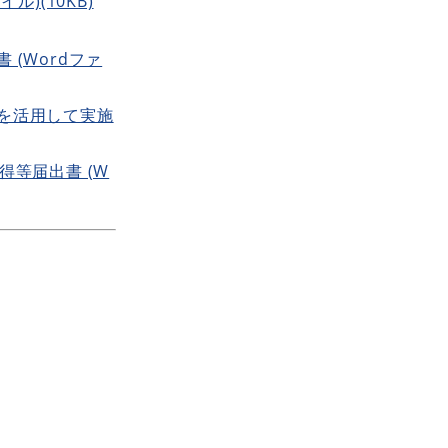
)(10KB)
(Wordファ
を活用して実施
届出書​ (W