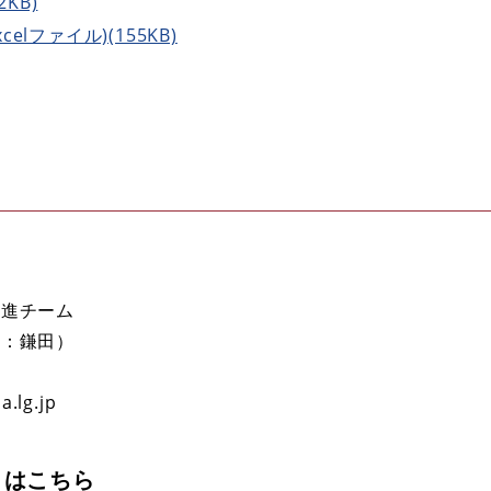
2KB)
lファイル)(155KB)
推進チーム
当：鎌田）
.lg.jp
イトはこちら