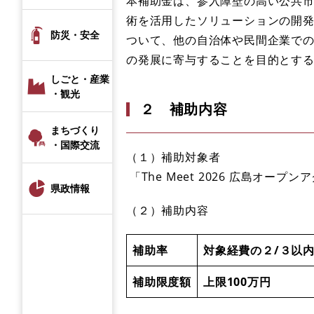
本補助金は、参入障壁の高い公共
術を活用したソリューションの開
防災・安全
ついて、他の自治体や民間企業で
の発展に寄与することを目的とす
しごと・産業
・観光
２ 補助内容
まちづくり
・国際交流
（１）補助対象者
「The Meet 2026 広島オー
県政情報
（２）補助内容
補助率
対象経費の２/３以
補助限度額
上限100万円