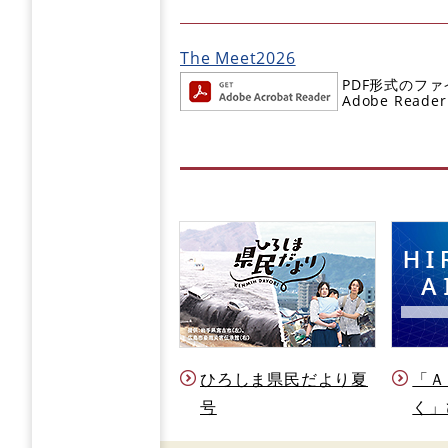
The Meet2026
PDF形式のファ
Adobe R
ひろしま県民だより夏
「Ａ
号
く」