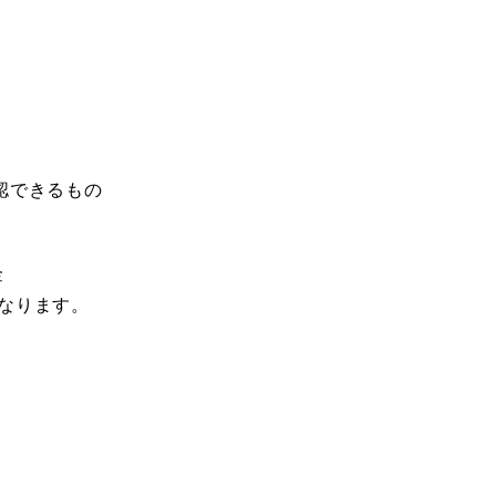
、
認できるもの
金
なります。