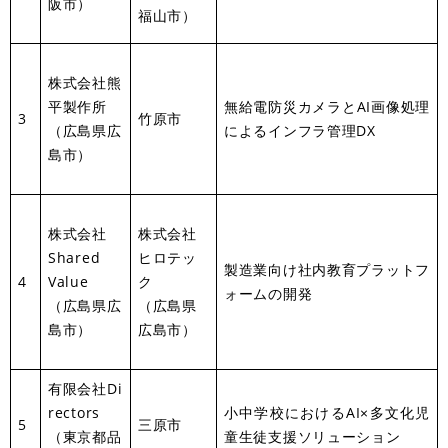
阪市）
福山市）
株式会社熊
平製作所
無給電防災カメラとAI画像処理
3
竹原市
（広島県広
によるインフラ管理DX
島市）
株式会社
株式会社
Shared
ヒロテッ
製造業向け社内教育プラットフ
4
Value
ク
ォームの開発
（広島県広
（広島県
島市）
広島市）
有限会社Di
rectors
小中学校におけるAI×多文化児
5
三原市
（東京都品
童生徒支援ソリューション