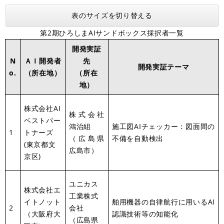
表のサイズを切り替える
第2期ひろしまAIサンドボックス採択者一覧
開発実証
N
ＡＩ開発者
先
開発実証テーマ
o.
（所在地）
（所在
地）
株式会社AI
株式会社
ベストパー
鴻治組
施工図AIチェッカー：図面間の
1
トナーズ
（広島県
不備を自動検出
(東京都文
広島市）
京区)
ユニカス
株式会社エ
工業株式
イトノット
舶用機器の自律航行に用いるAI
2
会社
（大阪府大
認識技術等の知能化
（広島県