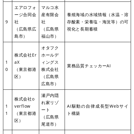
エアロフォ
マルコ水
ージ合同会
産有限会
養殖海域の水域情報（水温・溶
9
社
社
存酸素・栄養塩・海況等）の可
（広島県広
（広島県
視化と長期蓄積
島市）
福山市）
オタフク
株式会社Er
ホールデ
1
aX
ィングス
業務品質チェッカーAI
0
（東京都港
株式会社
区）
（広島県
広島市）
瀬戸内隠
株式会社o
れ家リゾ
1
verflow
AI駆動の自律成長型Webサイ
ート
1
（東京都港
ト構築
（広島県
区）
尾道市）