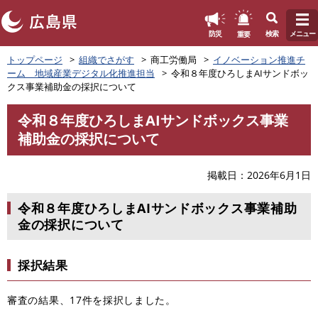
このページの本文へ
重要
防災
検索
メニュー
ペ
トップページ
組織でさがす
商工労働局
イノベーション推進チ
ー
ーム 地域産業デジタル化推進担当
令和８年度ひろしまAIサンドボッ
ジ
クス事業補助金の採択について
の
先
令和８年度ひろしまAIサンドボックス事業
頭
本
補助金の採択について
で
文
す
。
掲載日
2026年6月1日
令和８年度ひろしまAIサンドボックス事業補助
金の採択について
採択結果
審査の結果、17件を採択しました。