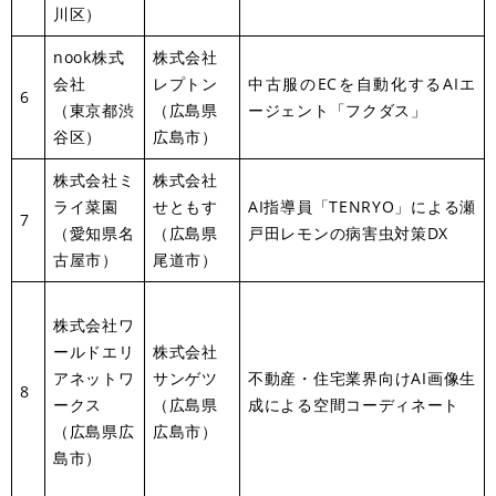
川区）
nook株式
株式会社
会社
レプトン
中古服のECを自動化するAIエ
6
（東京都渋
（広島県
ージェント「フクダス」
谷区）
広島市）
株式会社ミ
株式会社
ライ菜園
せともす
AI指導員「TENRYO」による瀬
7
（愛知県名
（広島県
戸田レモンの病害虫対策DX
古屋市）
尾道市）
株式会社ワ
ールドエリ
株式会社
アネットワ
サンゲツ
不動産・住宅業界向けAI画像生
8
ークス
（広島県
成による空間コーディネート
（広島県広
広島市）
島市）