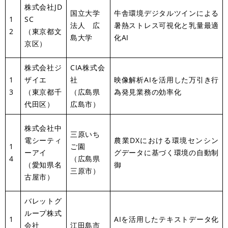
株式会社JD
国立大学
牛舎環境デジタルツインによる
1
SC
法人 広
暑熱ストレス可視化と乳量最適
2
（東京都文
島大学
化AI
京区）
株式会社ジ
CIA株式会
1
ザイエ
社
映像解析AIを活用した万引き行
3
（東京都千
（広島県
為発見業務の効率化
代田区）
広島市）
株式会社中
三原いち
電シーティ
農業DXにおける環境センシン
1
ご園
ーアイ
グデータに基づく環境の自動制
4
（広島県
（愛知県名
御
三原市）
古屋市）
バレットグ
ループ株式
1
AIを活用したテキストデータ化
会社
江田島市