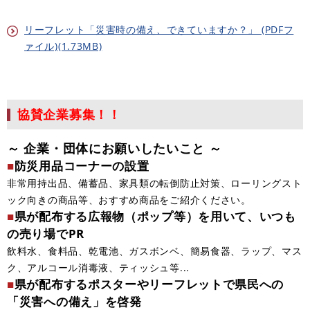
リーフレット「災害時の備え、できていますか？」 (PDFフ
ァイル)(1.73MB)
協賛企業募集！！
～ 企業・団体にお願いしたいこと ～
■
防災用品コーナーの設置
非常用持出品、備蓄品、家具類の転倒防止対策、ローリングスト
ック向きの商品等、おすすめ商品をご紹介ください。
■
県が配布する広報物（ポップ等）を用いて、いつも
の売り場でPR
飲料水、食料品、乾電池、ガスボンベ、簡易食器、ラップ、マス
ク、アルコール消毒液、ティッシュ等...
■
県が配布するポスターやリーフレットで県民への
「災害への備え」を啓発