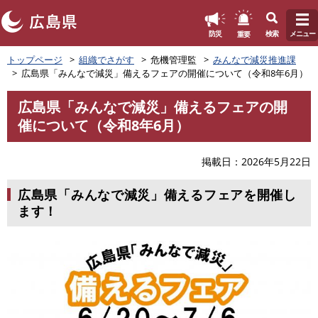
このページの本文へ
重要
防災
検索
メニュー
ペ
トップページ
組織でさがす
危機管理監
みんなで減災推進課
ー
広島県「みんなで減災」備えるフェアの開催について（令和8年6月）
ジ
の
広島県「みんなで減災」備えるフェアの開
先
本
催について（令和8年6月）
頭
文
で
す
掲載日
2026年5月22日
。
広島県「みんなで減災」備えるフェアを開催し
ます！