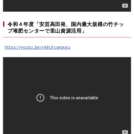
令和４年度「安芸高田発、国内最大規模の竹チッ
プ堆肥センターで里山資源活用」
https://youtu.be/r48Urcwgxgu