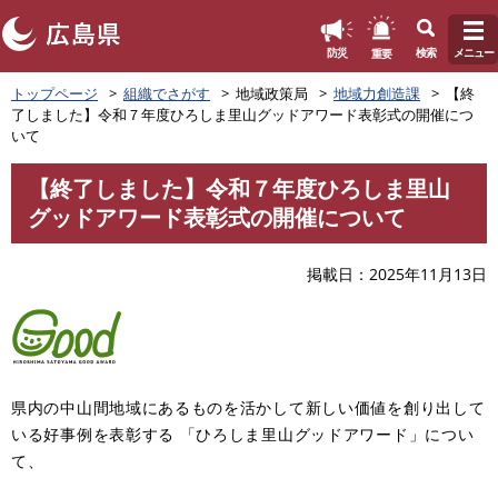
このページの本文へ
重要
防災
検索
メニュー
ペ
トップページ
組織でさがす
地域政策局
地域力創造課
【終
ー
了しました】令和７年度ひろしま里山グッドアワード表彰式の開催につ
ジ
いて
の
先
【終了しました】令和７年度ひろしま里山
頭
本
グッドアワード表彰式の開催について
で
文
す
。
掲載日
2025年11月13日
県内の中山間地域にあるものを活かして新しい価値を創り出して
いる好事例を表彰する 「ひろしま里山グッドアワード」につい
て、