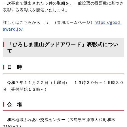
一次審査で選出された５件の取組を、一般投票の得票数に基づき
表彰する表彰式を開催いたします。
詳しくはこちらから → （専用ホームページ）
https://good-
award.jp/
「ひろしま里山グッドアワード」表彰式につい
て
日 時
令和７年１１月２２日（土曜日） １３時３０分～１５時３０
分（受付開始１３時～）
会 場
和木地域ふれあい交流センター（広島県三原市大和町和木
2163−７）