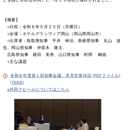
【概要】
○日程：令和８年５月２５日（月曜日）
○会場：ホテルグランヴィア岡山（岡山県岡山市）
○出席者：鳥取県知事 平井 伸治、島根県知事 丸山 達
也、岡山県知事 伊原木 隆太、
広島県知事 横田 美香、山口県知事 村岡 嗣政
○主な議題
令和８年度第１回知事会議 意見交換項目 (PDFファイル)
(76KB)
※共同アピールについてはこちら