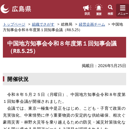
このページの本文へ
重要
防災
検索
メニュー
ペ
トップページ
組織でさがす
総務局
経営企画チーム
中国地
ー
方知事会令和８年度第１回知事会議（R8.5.25）
ジ
の
中国地方知事会令和８年度第１回知事会議
先
本
（R8.5.25）
頭
文
で
す
掲載日
2026年5月25日
。
開催状況
令和８年５月２５日（月曜日）、中国地方知事会令和８年度第
１回知事会議が開催されました。
会議では、東京一極集中是正をはじめ、こども・子育て政策の
充実強化、中東情勢に伴う重要物資の安定的な供給確保、相次ぐ
豪雨災害・林野火災等を乗り越えるための防災・減災対策強化な
どを国に求める共同アピール１３項目が採択されました。