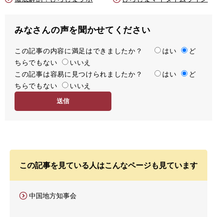
みなさんの声を聞かせてください
この記事の内容に満足はできましたか？
満
はい
ど
ちらでもない
足
いいえ
この記事は容易に見つけられましたか？
度
容
はい
ど
ちらでもない
易
いいえ
度
この記事を見ている人はこんなページも見ています
中国地方知事会