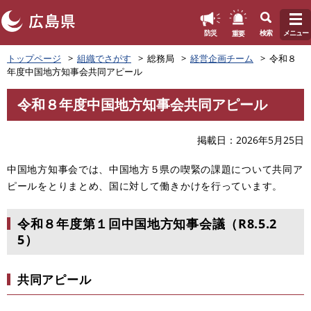
このページの本文へ
重要
防災
検索
メニュー
ペ
トップページ
組織でさがす
総務局
経営企画チーム
令和８
ー
年度中国地方知事会共同アピール
ジ
の
令和８年度中国地方知事会共同アピール
先
本
頭
文
で
掲載日
2026年5月25日
す
。
中国地方知事会では、中国地方５県の喫緊の課題について共同ア
ピールをとりまとめ、国に対して働きかけを行っています。
令和８年度第１回中国地方知事会議（R8.5.2
5）
共同アピール