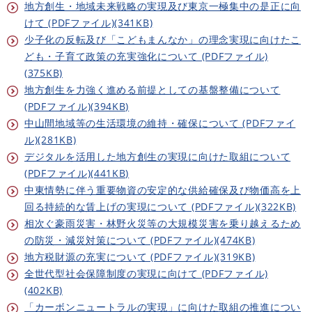
地方創生・地域未来戦略の実現及び東京一極集中の是正に向
けて (PDFファイル)(341KB)
少子化の反転及び「こどもまんなか」の理念実現に向けたこ
ども・子育て政策の充実強化について (PDFファイル)
(375KB)
地方創生を力強く進める前提としての基盤整備について
(PDFファイル)(394KB)
中山間地域等の生活環境の維持・確保について (PDFファイ
ル)(281KB)
デジタルを活用した地方創生の実現に向けた取組について
(PDFファイル)(441KB)
中東情勢に伴う重要物資の安定的な供給確保及び物価高を上
回る持続的な賃上げの実現について (PDFファイル)(322KB)
相次ぐ豪雨災害・林野火災等の大規模災害を乗り越えるため
の防災・減災対策について (PDFファイル)(474KB)
地方税財源の充実について (PDFファイル)(319KB)
全世代型社会保障制度の実現に向けて (PDFファイル)
(402KB)
「カーボンニュートラルの実現」に向けた取組の推進につい