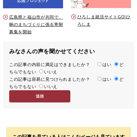
ひろしま就活サイトGO!ひ
広島県と福山市が共同で、
ろしま
鞆のまちづくりに係る寄附
募集を開始
みなさんの声を聞かせてください
この記事の内容に満足はできましたか？
満
はい
ど
ちらでもない
足
いいえ
この記事は容易に見つけられましたか？
度
容
はい
ど
ちらでもない
易
いいえ
度
この記事を見ている人はこんなページも見ています