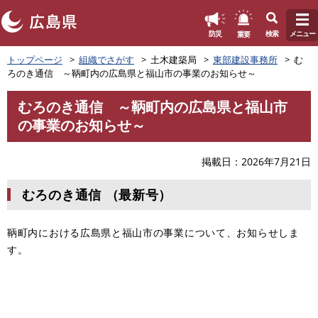
このページの本文へ
重要
防災
検索
メニュー
ペ
トップページ
組織でさがす
土木建築局
東部建設事務所
む
ー
ろのき通信 ～鞆町内の広島県と福山市の事業のお知らせ～
ジ
の
むろのき通信 ～鞆町内の広島県と福山市
先
本
の事業のお知らせ～
頭
文
で
す
掲載日
2026年7月21日
。
むろのき通信 （最新号）
鞆町内における広島県と福山市の事業について、お知らせしま
す。