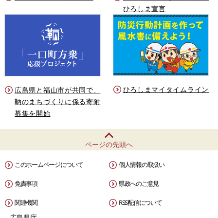
ひろしま宣言
ひろしまマイタイムライン
広島県と福山市が共同で、
鞆のまちづくりに係る寄附
募集を開始
ページの先頭へ
このホームページについて
個人情報の取扱い
免責事項
県政へのご意見
関連機関
RSS配信について
広島県庁