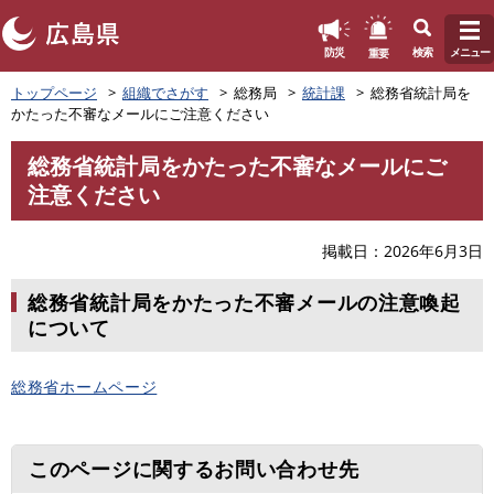
このページの本文へ
重要
防災
検索
メニュー
ペ
トップページ
組織でさがす
総務局
統計課
総務省統計局を
ー
かたった不審なメールにご注意ください
ジ
の
総務省統計局をかたった不審なメールにご
先
本
注意ください
頭
文
で
す
掲載日
2026年6月3日
。
総務省統計局をかたった不審メールの注意喚起
について
総務省ホームページ
このページに関するお問い合わせ先