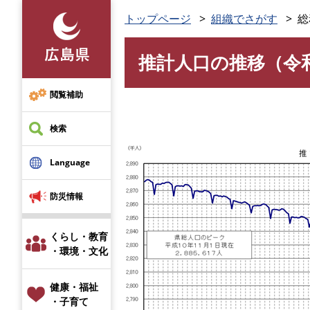
ペ
トップページ
組織でさがす
総
ー
ジ
推計人口の推移（令
の
本
先
文
頭
閲覧補助
で
す
検索
。
Language
防災情報
くらし・教育
・環境・文化
健康・福祉
・子育て