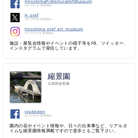
HiroshimaPrefecturalArtMuseum
(2013年1月 運用開始)
H_pref
(2012年4月 運用開始)
hiroshima_pref_art_museum
(2017年10月 運用開始)
施設・展覧会情報やイベントの様子等をFB、ツイッター、
インスタグラムで発信しています。
縮景園
広島県縮景園
syukkeien
(2012年4月 運用開始)
園内の花やイベント情報や、日々の出来事など、リアルタ
イムな縮景園情報満載ですので是非ともご覧下さい。