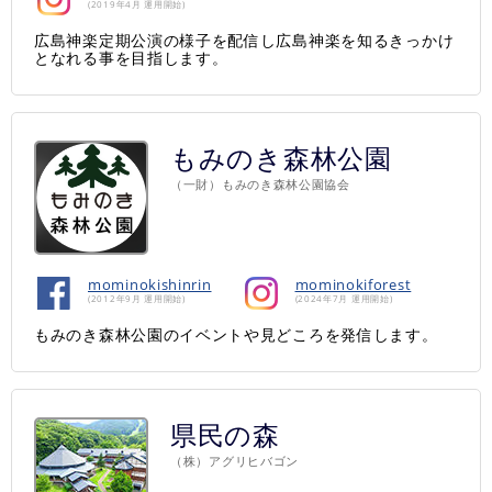
(2019年4月 運用開始)
広島神楽定期公演の様子を配信し広島神楽を知るきっかけ
となれる事を目指します。
もみのき森林公園
（一財）もみのき森林公園協会
mominokishinrin
mominokiforest
(2012年9月 運用開始)
(2024年7月 運用開始)
もみのき森林公園のイベントや見どころを発信します。
県民の森
（株）アグリヒバゴン