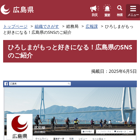
このページの本文へ
重要
防災
検索
メニュー
ペ
トップページ
組織でさがす
総務局
広報課
ひろしまがもっ
ー
と好きになる！広島県のSNSのご紹介
ジ
の
ひろしまがもっと好きになる！広島県のSNS
先
本
のご紹介
頭
文
で
す
掲載日
2025年6月5日
。