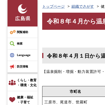
ペ
トップページ
組織でさがす
健
ー
ジ
令和８年４月から温
の
本
先
文
頭
閲覧補助
で
す
検索
。
令和８年４月１日から
Language
防災情報
【温泉掘削・増掘・動力装置許可
くらし・教育
・環境・文化
市町名
健康・福祉
三原市、尾道市、世羅町
・子育て