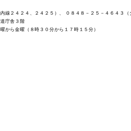
内線２４２４、２４２５）、 ０８４８－２５－４６４３（
尾道庁舎３階
月曜から金曜（８時３０分から１７時１５分）