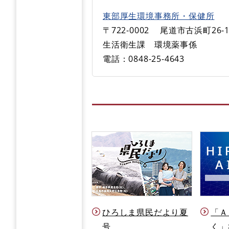
東部厚生環境事務所・保健所
〒722-0002
尾道市古浜町26-1
生活衛生課 環境薬事係
電話：0848-25-4643
ひろしま県民だより夏
「Ａ
号
く」