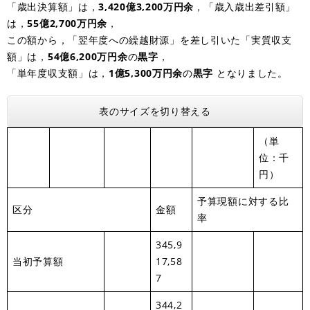
「歳出決算額」は，
3,420億3,200万円余
，「歳入歳出差引額」
は，
55億2,700万円余
，
この額から，「翌年度への繰越財源」を差し引いた「実質収支
額」は，
54
億6,200万円余
の
黒字
，
「単年度収支額」は，
1億5,300万円余
の
黒字
となりました。
表のサイズを切り替える
（単
位：千
円）
予算現額に対する比
区分
金額
率
345,9
当初予算額
17,58
7
344,2