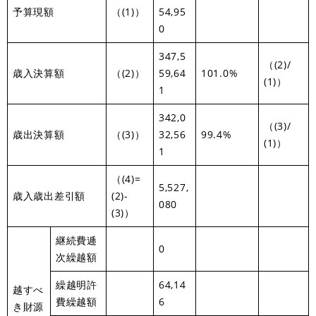
予算現額
（(1)）
54,95
0
347,5
（(2)/
歳入決算額
（(2)）
59,64
101.0%
(1)）
1
342,0
（(3)/
歳出決算額
（(3)）
32,56
99.4%
(1)）
1
（(4)=
5,527,
歳入歳出差引額
(2)-
080
(3)）
継続費逓
0
次繰越額
繰越明許
64,14
越すべ
費繰越額
6
き財源