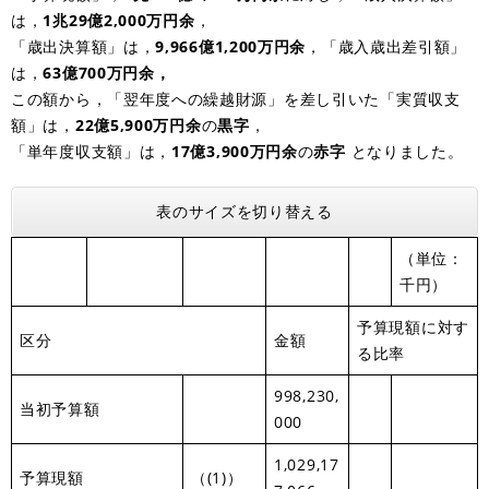
は，
1兆29
億2,000万円
余
，
「歳出決算額」は，
9,966
億1,200万円余
，「歳入歳出差引額」
は，
63
億700万円余，
この額から，「翌年度への繰越財源」を差し引いた「実質収支
額」は，
22
億5,900万円余
の
黒字
，
「単年度収支額」は，
17億3,900万円余
の
赤字
となりました。
表のサイズを切り替える
（単位：
千円）
予算現額に対す
区分
金額
る比率
998,230,
当初予算額
000
1,029,17
予算現額
（(1)）