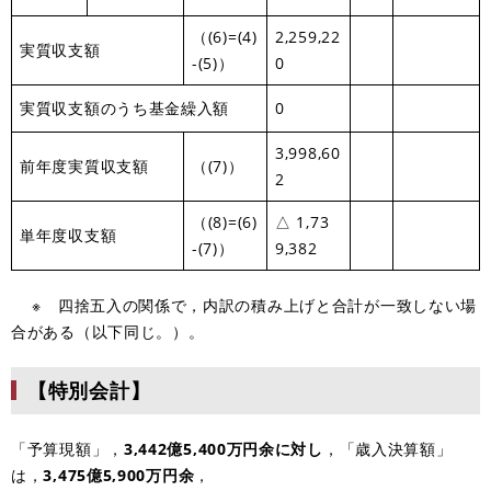
（(6)=(4)
2,259,22
実質収支額
-(5)）
0
実質収支額のうち基金繰入額
0
3,998,60
前年度実質収支額
（(7)）
2
（(8)=(6)
△ 1,73
単年度収支額
-(7)）
9,382
※ 四捨五入の関係で，内訳の積み上げと合計が一致しない場
合がある（以下同じ。）。
【特別会計】
「予算現額」，
3,442億5,400万円余に対し
，「歳入決算額」
は，
3,475
億5,900万円余
，