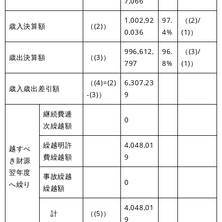
7,066
1,002,92
97.
（(2)/
歳入決算額
（(2)）
0,036
4%
(1)）
996,612,
96.
（(3)/
歳出決算額
（(3)）
797
8%
(1)）
（(4)=(2)
6,307,23
歳入歳出差引額
-(3)）
9
継続費逓
0
次繰越額
繰越明許
4,048,01
越すべ
費繰越額
9
き財源
翌年度
事故繰越
0
へ繰り
繰越額
4,048,01
計
（(5)）
9