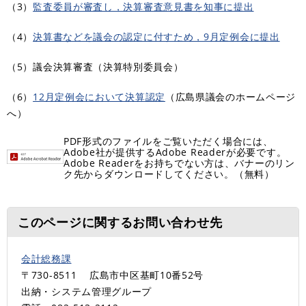
（3）
監査委員が審査し，決算審査意見書を知事に提出
（4）
決算書などを議会の認定に付すため，9月定例会に提出
（5）議会決算審査（決算特別委員会）
（6）
12月定例会において決算認定
（広島県議会のホームページ
へ）
PDF形式のファイルをご覧いただく場合には、
Adobe社が提供するAdobe Readerが必要です。
Adobe Readerをお持ちでない方は、バナーのリン
ク先からダウンロードしてください。（無料）
このページに関するお問い合わせ先
会計総務課
〒730-8511
広島市中区基町10番52号
出納・システム管理グループ