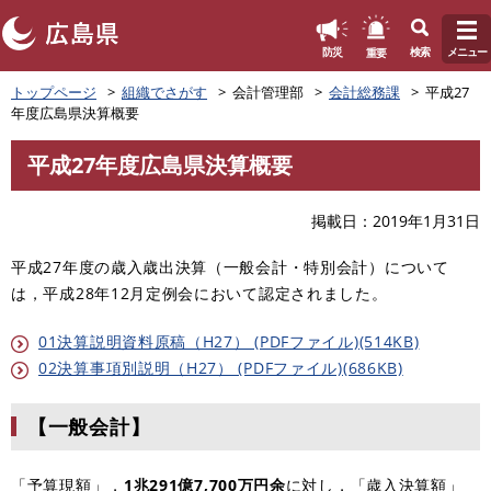
このページの本文へ
重要
防災
検索
メニュー
ペ
トップページ
組織でさがす
会計管理部
会計総務課
平成27
ー
年度広島県決算概要
ジ
の
平成27年度広島県決算概要
先
本
頭
文
で
掲載日
2019年1月31日
す
。
平成27年度の歳入歳出決算（一般会計・特別会計）について
は，平成28年12月定例会において認定されました。
01決算説明資料原稿（H27） (PDFファイル)(514KB)
02決算事項別説明（H27） (PDFファイル)(686KB)
【一般会計】
「予算現額」，
1兆291
億7,700万円余
に対し，「歳入決算額」