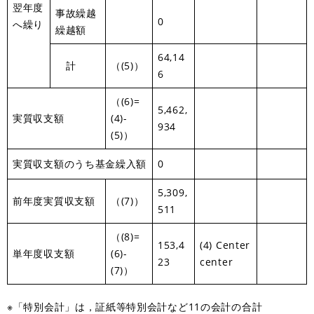
翌年度
事故繰越
0
へ繰り
繰越額
64,14
計
（(5)）
6
（(6)=
5,462,
実質収支額
(4)-
934
(5)）
実質収支額のうち基金繰入額
0
5,309,
前年度実質収支額
（(7)）
511
（(8)=
153,4
(4) Center
単年度収支額
(6)-
23
center
(7)）
※「特別会計」は，証紙等特別会計など11の会計の合計