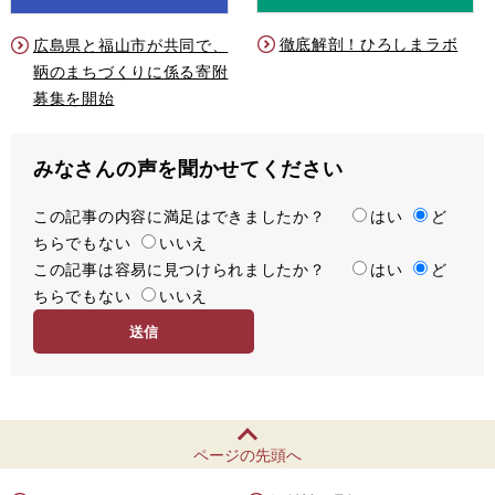
徹底解剖！ひろしまラボ
広島県と福山市が共同で、
鞆のまちづくりに係る寄附
募集を開始
みなさんの声を聞かせてください
この記事の内容に満足はできましたか？
満
はい
ど
ちらでもない
足
いいえ
この記事は容易に見つけられましたか？
度
容
はい
ど
ちらでもない
易
いいえ
度
ページの先頭へ