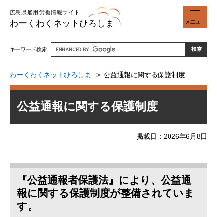
ペ
メ
広島県雇用労働情報サイト
ー
ニ
わーくわくネットひろしま
ジ
ュ
の
ー
先
キーワード検索
頭
で
わーくわくネットひろしま
公益通報に関する保護制度
す
。
本
公益通報に関する保護制度
文
掲載日
2026年6月8日
『公益通報者保護法』により、公益通
報に関する保護制度が整備されていま
す。