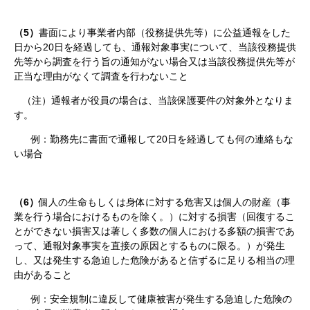
（5）
書面により事業者内部（役務提供先等）に公益通報をした
日から20日を経過しても、通報対象事実について、当該役務提供
先等から調査を行う旨の通知がない場合又は当該役務提供先等が
正当な理由がなくて調査を行わないこと
（注）通報者が役員の場合は、当該保護要件の対象外となりま
す。
例：勤務先に書面で通報して20日を経過しても何の連絡もな
い場合
（6）
個人の生命もしくは身体に対する危害又は個人の財産（事
業を行う場合におけるものを除く。）に対する損害（回復するこ
とができない損害又は著しく多数の個人における多額の損害であ
って、通報対象事実を直接の原因とするものに限る。）が発生
し、又は発生する急迫した危険があると信ずるに足りる相当の理
由があること
例：安全規制に違反して健康被害が発生する急迫した危険の