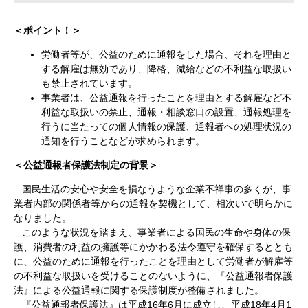
＜ポイント！＞
労働者等が、公益のために通報をした場合、それを理由と
する解雇は無効であり、降格、減給などの不利益な取扱い
も禁止されています。
事業者は、公益通報を行ったことを理由とする解雇など不
利益な取扱いの禁止、通報・相談窓口の設置、通報処理を
行うに当たっての個人情報の保護、通報者への処理状況の
通知を行うことなどが求められます。
＜公益通報者保護法制定の背景＞
国民生活の安心や安全を損なうような企業不祥事の多くが、事
業者内部の関係者等からの通報を契機として、相次いで明らかに
なりました。
このような状況を踏まえ、事業者による国民の生命や身体の保
護、消費者の利益の擁護等にかかわる法令遵守を確保するととも
に、公益のために通報を行ったことを理由として労働者が解雇等
の不利益な取扱いを受けることのないように、『公益通報者保護
法』による公益通報に関する保護制度が整備されました。
『公益通報者保護法』は平成16年6月に成立し、平成18年4月1