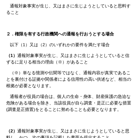
通報対象事実が生じ、又はまさに生じようとしていると思料す
ること
２．権限を有する行政機関への通報を行おうとする場合
以下（1）又は（2）のいずれかの要件を満たす場合
（1）
通報対象事実が生じ、又はまさに生じようとしていると信
ずるに足りる相当の理由（※）があること
（※）単なる憶測や伝聞等ではなく、通報内容が真実であるこ
とを裏付ける証拠や関係者による信用性の高い供述など、相当の
根拠が必要となります。
通報者が役員の場合は、個人の生命・身体、財産保護の急迫な
危険がある場合を除き、当該役員が自ら調査・是正に必要な措置
(調査是正措置)をとることに努めることも必要となります。
（2）
通報対象事実が生じ、又はまさに生じようとしていると思
料し、かつ、次の事項を記載した書面を提出すること