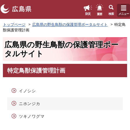
このページの本文へ
重要
防災
検索
メニュー
ペ
トップページ
広島県の野生鳥獣の保護管理ポータルサイト
特定鳥
ー
獣保護管理計画
ジ
の
広島県の野生鳥獣の保護管理ポー
先
頭
タルサイト
で
す
。
特定鳥獣保護管理計画
本
文
イノシシ
ニホンジカ
ツキノワグマ