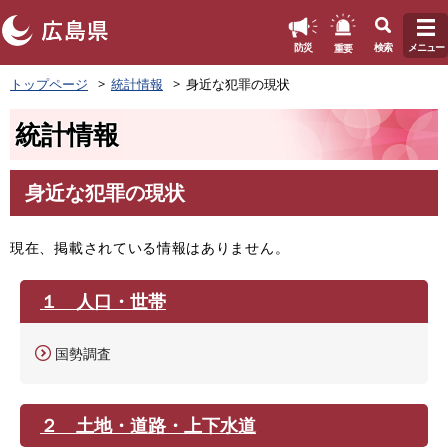
このページの本文へ
重要
防災
検索
メニュー
ペ
トップページ
統計情報
身近な犯罪の現状
ー
ジ
統計情報
の
先
頭
身近な犯罪の現状
で
本
す
文
。
現在、掲載されている情報はありません。
１ 人口・世帯
国勢調査
２ 土地・道路・上下水道