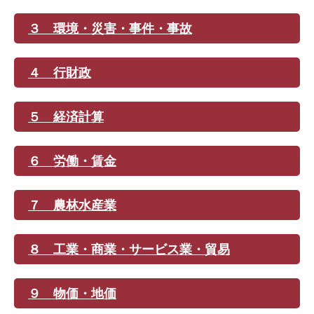
３ 環境・災害・事件・事故
４ 行財政
５ 経済計算
６ 労働・賃金
７ 農林水産業
８ 工業・商業・サービス業・貿易
９ 物価・地価