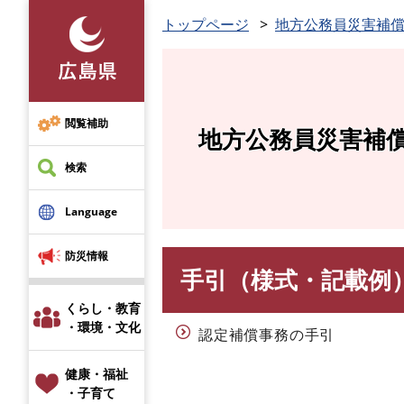
ペ
トップページ
地方公務員災害補
ー
ジ
の
先
頭
閲覧補助
地方公務員災害補
で
す
検索
。
Language
防災情報
手引（様式・記載例
本
文
くらし・教育
・環境・文化
認定補償事務の手引
健康・福祉
・子育て