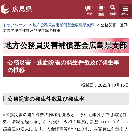
このページの本文へ
重要
防災
検索
メニュー
ペ
トップページ
地方公務員災害補償基金広島県支部
公務災害・通勤
ー
災害の発生件数及び発生率の推移
ジ
の
地方公務員災害補償基金広島県支部
先
頭
で
公務災害・通勤災害の発生件数及び発生率
す
本
の推移
。
文
掲載日
2025年10月16日
公務災害の発生件数及び発生率
○公務災害の発生件数の推移を見ると、令和元年度までは認定件
数の増減を繰り返していたが、令和２年度は新型コロナウイルス
感染症の拡大により、大会行事等が中止され、災害発生件数も大