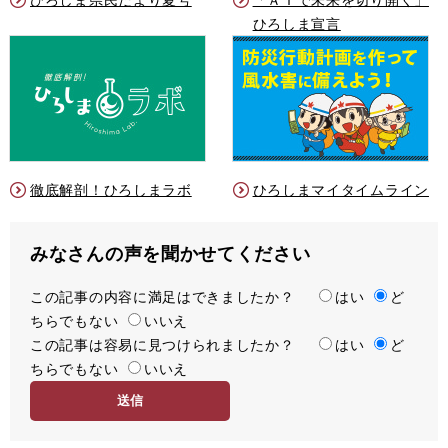
ひろしま宣言
徹底解剖！ひろしまラボ
ひろしまマイタイムライン
みなさんの声を聞かせてください
この記事の内容に満足はできましたか？
満
はい
ど
ちらでもない
足
いいえ
この記事は容易に見つけられましたか？
度
容
はい
ど
ちらでもない
易
いいえ
度