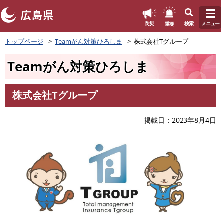
このページの本文へ
重要
防災
検索
メニュー
ペ
トップページ
Teamがん対策ひろしま
株式会社Tグループ
ー
ジ
Teamがん対策ひろしま
の
先
頭
株式会社Tグループ
で
本
す
文
。
掲載日
2023年8月4日