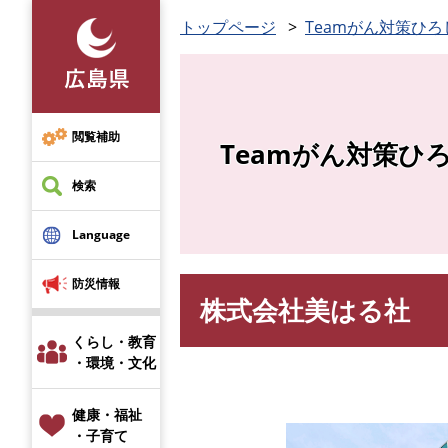
ペ
トップページ
Teamがん対策ひろ
ー
ジ
の
先
頭
閲覧補助
Teamがん対策ひ
で
す
検索
。
Language
防災情報
株式会社美はる社
本
文
くらし・教育
・環境・文化
健康・福祉
・子育て