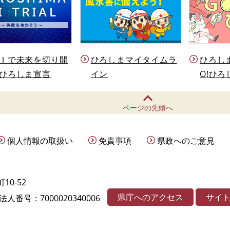
Ｉで未来を切り開
ひろしまマイタイムラ
ひろし
ひろしま宣言
イン
O!ひろ
ページの先頭へ
個人情報の取扱い
免責事項
県政へのご意見
10-52
県庁へのアクセス
サイ
法人番号：7000020340006