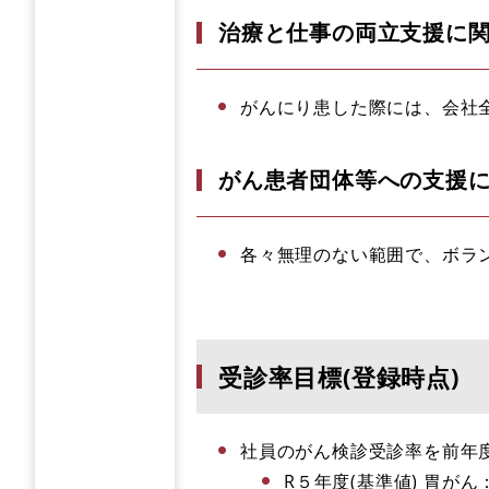
治療と仕事の両立支援に
がんにり患した際には、会社
がん患者団体等への支援
各々無理のない範囲で、ボラ
受診率目標(登録時点)
社員のがん検診受診率を前年度
R５年度(基準値) 胃がん：