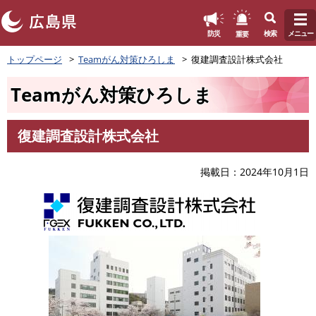
このページの本文へ
重要
防災
検索
メニュー
ペ
トップページ
Teamがん対策ひろしま
復建調査設計株式会社
ー
ジ
Teamがん対策ひろしま
の
先
頭
復建調査設計株式会社
で
本
す
文
。
掲載日
2024年10月1日