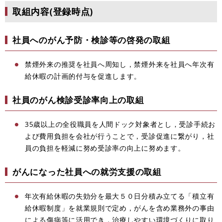
取組内容(登録時点)
社員へのがん予防・検診等の啓発の取組
禁煙外来の推奨を社員へ周知し，禁煙外来を社員へ年次有
給休暇の計画的付与を促進します。
社員のがん検診受診率向上の取組
35歳以上の全役職員を人間ドック対象者とし，受診手続お
よび費用負担を会社が行うことで，受診促進に繋がり，社
員の負担を軽減に努め受診率の向上に努めます。
がんになった社員への就労支援の取組
年次有給休暇の失効分を最大５０日分積み立てる「積立有
給休暇制度」を就業規則で定め，がんを含め業務外の事由
による傷病等に活用でき，治療しやすい環境づくりに取り