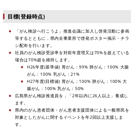
目標(登録時点)
「がん検診へ行こうよ」推進会議に加入し啓発活動に参画
等するとともに，県内全事業所で啓発ポスター掲示・チラ
シ配布を行います。
社員のがん検診受診率を対前年度増又は70%を超えている
場合は70%超を維持します。
H26年度(基準値) 胃がん：99% 肺がん：100% 大腸
がん：100% 乳がん：21%
H27年度(目標値) 胃がん：100% 肺がん：100% 大
腸がん：100% 乳がん：50%
広島県がん検診推進員を，「2年以内に26人以上」養成し
ます。
県内のがん患者団体・がん患者支援団体による一般県民を
対象としたがんに関するイベントを年2回以上支援しま
す。