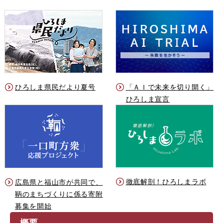
ひろしま県民だより夏号
「ＡＩで未来を切り開く」
ひろしま宣言
徹底解剖！ひろしまラボ
広島県と福山市が共同で、
鞆のまちづくりに係る寄附
募集を開始
概要