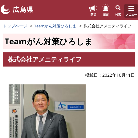
このページの本文へ
重要
防災
検索
メニュー
ペ
トップページ
Teamがん対策ひろしま
株式会社アメニティライフ
ー
ジ
Teamがん対策ひろしま
の
先
頭
株式会社アメニティライフ
で
本
す
文
。
掲載日
2022年10月11日