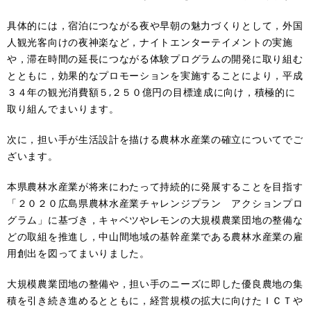
具体的には，宿泊につながる夜や早朝の魅力づくりとして，外国
人観光客向けの夜神楽など，ナイトエンターテイメントの実施
や，滞在時間の延長につながる体験プログラムの開発に取り組む
とともに，効果的なプロモーションを実施することにより，平成
３４年の観光消費額５,２５０億円の目標達成に向け，積極的に
取り組んでまいります。
次に，担い手が生活設計を描ける農林水産業の確立についてでご
ざいます。
本県農林水産業が将来にわたって持続的に発展することを目指す
「２０２０広島県農林水産業チャレンジプラン アクションプロ
グラム」に基づき，キャベツやレモンの大規模農業団地の整備な
どの取組を推進し，中山間地域の基幹産業である農林水産業の雇
用創出を図ってまいりました。
大規模農業団地の整備や，担い手のニーズに即した優良農地の集
積を引き続き進めるとともに，経営規模の拡大に向けたＩＣＴや