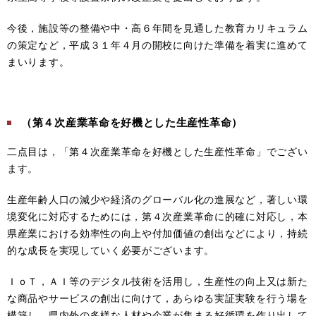
今後，施設等の整備や中・高６年間を見通した教育カリキュラム
の策定など，平成３１年４月の開校に向けた準備を着実に進めて
まいります。
（第４次産業革命を好機とした生産性革命）
二点目は，「第４次産業革命を好機とした生産性革命」でござい
ます。
生産年齢人口の減少や経済のグローバル化の進展など，著しい環
境変化に対応するためには，第４次産業革命に的確に対応し，本
県産業における効率性の向上や付加価値の創出などにより，持続
的な成長を実現していく必要がございます。
ＩｏＴ，ＡＩ等のデジタル技術を活用し，生産性の向上又は新た
な商品やサービスの創出に向けて，あらゆる実証実験を行う場を
構築し，県内外の多様な人材や企業が集まる好循環を作り出して