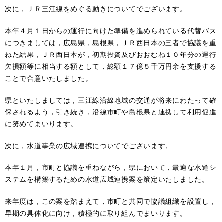
次に，ＪＲ三江線をめぐる動きについてでございます。
本年４月１日からの運行に向けた準備を進められている代替バス
につきましては，広島県，島根県，ＪＲ西日本の三者で協議を重
ねた結果，ＪＲ西日本が，初期投資及びおおむね１０年分の運行
欠損額等に相当する額として，総額１７億５千万円余を支援する
ことで合意いたしました。
県といたしましては，三江線沿線地域の交通が将来にわたって確
保されるよう，引き続き，沿線市町や島根県と連携して利用促進
に努めてまいります。
次に，水道事業の広域連携についてでございます。
本年１月，市町と協議を重ねながら，県において，最適な水道シ
ステムを構築するための水道広域連携案を策定いたしました。
来年度は，この案を踏まえて，市町と共同で協議組織を設置し，
早期の具体化に向け，積極的に取り組んでまいります。