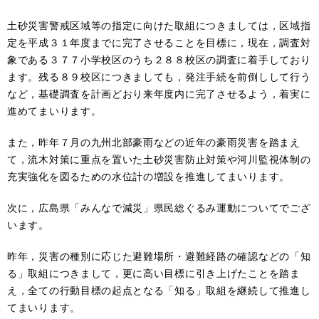
土砂災害警戒区域等の指定に向けた取組につきましては，区域指
定を平成３１年度までに完了させることを目標に，現在，調査対
象である３７７小学校区のうち２８８校区の調査に着手しており
ます。残る８９校区につきましても，発注手続を前倒しして行う
など，基礎調査を計画どおり来年度内に完了させるよう，着実に
進めてまいります。
また，昨年７月の九州北部豪雨などの近年の豪雨災害を踏まえ
て，流木対策に重点を置いた土砂災害防止対策や河川監視体制の
充実強化を図るための水位計の増設を推進してまいります。
次に，広島県「みんなで減災」県民総ぐるみ運動についてでござ
います。
昨年，災害の種別に応じた避難場所・避難経路の確認などの「知
る」取組につきまして，更に高い目標に引き上げたことを踏ま
え，全ての行動目標の起点となる「知る」取組を継続して推進し
てまいります。