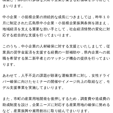
まいります。
中小企業・小規模企業の持続的な成長につきましては，昨年１０
月に制定された広島県中小企業・小規模企業振興条例を踏まえ，
地域経済を支える重要な担い手として，社会経済情勢の変化に対
応する総合的な支援を行ってまいります。
このうち，中小企業の人材確保に対する支援といたしまして，従
業員の奨学金返済を支援する経費の一部補助や，県内企業への就
職を希望する第二新卒者とのマッチング機会の提供を行ってまい
ります。
あわせて，人手不足の課題が顕著な運輸業界に対し，女性ドライ
バー確保に向けたセミナーの開催やイメージ向上の取組など，モ
デル支援事業を実施してまいります。
また，市町の産業用地開発を後押しするため，調査費や造成費の
助成制度を設け，企業ニーズに対応する産業用地の確保に努める
など，産業振興や雇用創出に取り組んでまいります。