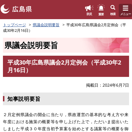
このページの本文へ
重要
防災
検索
メニュー
ペ
トップページ
県議会説明要旨
平成30年広島県議会2月定例会（平
ー
成30年2月16日）
ジ
の
県議会説明要旨
先
頭
で
平成30年広島県議会2月定例会（平成30年2
す
本
月16日）
。
文
掲載日
2024年6月7日
知事説明要旨
２月定例県議会の開会に当たり，県政運営の基本的な考え方や来
年度における施策の概要等を申し上げた上で，ただいま提出いた
しました平成３０年度当初予算案を始めとする議案等の概要を御