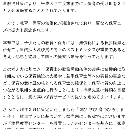
童解消対策により，平成３２年度末までに，保育の受け皿を３２
万人分確保することとされております。
一方で，教育・保育の無償化が議論されており，更なる保育ニー
ズの拡大も懸念されます。
本県では，子供たちの教育・保育には，無償化による負担軽減と
併せて，量的拡大及び質の向上のベストミックスが重要であると
考え，他県と協調して国への提案活動等を行っております。
この考え方に基づき，保育士の勤務労働条件の改善に積極的に取
り組んでいる保育施設の支援や，若手保育士等への実習の実施な
ど，保育の受け皿の核となる保育士の確保と，保育の質の向上に
つながる取組を重点的に行うことにより，待機児童の解消を目指
すとともに，質の高い保育サービスの提供を進めてまいります。
さらに，昨年２月に策定いたしました「遊び 学び 育つひろしま
っ子！」推進プランに基づいて，県庁内に，仮称ではございます
が「幼児教育センター」を設置し，このセンターを基点に，家庭