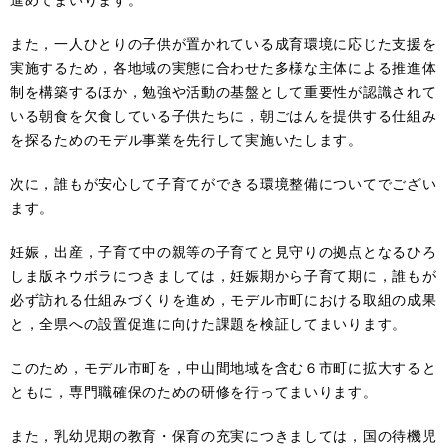
また，一人ひとりの子供が置かれている成育環境に応じた支援を
実施するため，各地域の実態に合わせた多様な主体による推進体
制を構築するほか，勉強や活動の基盤として重要性が認識されて
いる朝食を欠食している子供たちに，朝ごはんを提供する仕組み
を探るためのモデル事業を先行して実施いたします。
次に，誰もが安心して子育てができる環境整備についてでござい
ます。
妊娠，出産，子育て中の親等の子育てと見守りの拠点となるひろ
しま版ネウボラにつきましては，妊娠期から子育て期に，誰もが
必ず訪れる仕組みづくりを進め，モデル市町における取組の成果
と，全県への設置促進に向けた課題を検証してまいります。
このため，モデル市町を，中山間地域を含む６市町に拡大すると
ともに，専門職確保のための研修を行ってまいります。
また，乳幼児期の教育・保育の充実につきましては，国の待機児