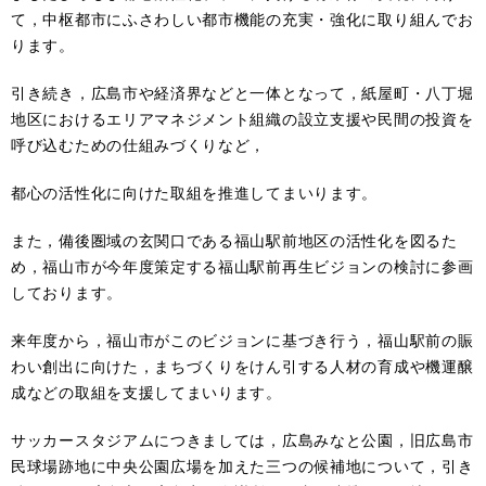
て，中枢都市にふさわしい都市機能の充実・強化に取り組んでお
ります。
引き続き，広島市や経済界などと一体となって，紙屋町・八丁堀
地区におけるエリアマネジメント組織の設立支援や民間の投資を
呼び込むための仕組みづくりなど，
都心の活性化に向けた取組を推進してまいります。
また，備後圏域の玄関口である福山駅前地区の活性化を図るた
め，福山市が今年度策定する福山駅前再生ビジョンの検討に参画
しております。
来年度から，福山市がこのビジョンに基づき行う，福山駅前の賑
わい創出に向けた，まちづくりをけん引する人材の育成や機運醸
成などの取組を支援してまいります。
サッカースタジアムにつきましては，広島みなと公園，旧広島市
民球場跡地に中央公園広場を加えた三つの候補地について，引き