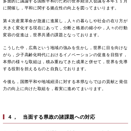
多面的に議論する国際平和のための世界経済人会議を本年１１月
に開催し，平和に関する拠点性の向上を図ってまいります。
第４次産業革命が急速に進展し，人々の暮らしや社会の在り方が
大きく変化する現在にあって，分断と格差の縮小や，人々の行動
変容の促進は，世界共通の課題となっております。
こうした中，広島という地域の強みを生かし，世界に目を向けな
がら，少子高齢化時代におけるイノベーションの促進を目指す，
本県の様々な取組は，積み重ねてきた成果と併せて，世界を先導
する役割を担えるものと自負しております。
今後も，国際平和や地域経済に対する本県ならではの貢献と発信
力の向上に向けた取組を，着実に進めてまいります。
４， 当面する県政の諸課題への対応