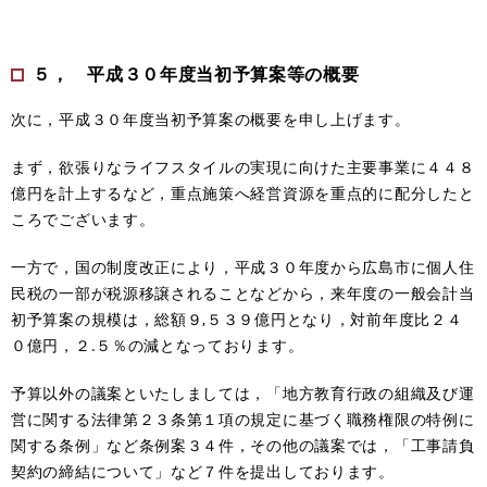
５， 平成３０年度当初予算案等の概要
次に，平成３０年度当初予算案の概要を申し上げます。
まず，欲張りなライフスタイルの実現に向けた主要事業に４４８
億円を計上するなど，重点施策へ経営資源を重点的に配分したと
ころでございます。
一方で，国の制度改正により，平成３０年度から広島市に個人住
民税の一部が税源移譲されることなどから，来年度の一般会計当
初予算案の規模は，総額９,５３９億円となり，対前年度比２４
０億円，２.５％の減となっております。
予算以外の議案といたしましては，「地方教育行政の組織及び運
営に関する法律第２３条第１項の規定に基づく職務権限の特例に
関する条例」など条例案３４件，その他の議案では，「工事請負
契約の締結について」など７件を提出しております。