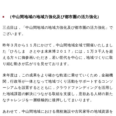
（中山間地域の地域力強化及び都市圏の活力強化）
三点目は，「中山間地域の地域力強化及び都市圏の活力強化」で
ございます。
昨年３月から１１月にかけて，中山間地域全域で開催いたしまし
た「ひろしま さとやま未来博２０１７」には，１万３千人を超
える方々に御参画いただき，若い世代を中心に，地域づくりに取
り組む動きが広がりを見せております。
来年度は，この成果をより確かな軌道に乗せていくため，金融機
関，行政等が一体となって地域づくり活動をサポートするコンソ
ーシアムを設置するとともに，クラウドファンディングを活用し
た地域課題の解決につながる取組を支援し，意欲ある人材の新た
なチャレンジを一層積極的に後押ししてまいります。
あわせて，中山間地域における廃校施設や古民家等の地域資源を