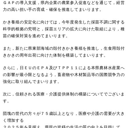
ＧＡＰの導入支援，県内企業の農業参入促進などを通じて，経営
力の高い担い手の育成・確保を推進してまいります。
かき養殖の安定化に向けては，今年度発生した採苗不調に関する
科学的根拠の究明と，採苗エリアの拡大に向けた取組により，種
苗の確保対策を進めてまいります。
また，新たに県東部海域の殻付きかき養殖を推進し，生食用殻付
きかきの周年出荷に向けた体制を構築してまいります。
さらに，日ＥＵのＥＰＡ及びＴＰＰ１１による本県農林水産業へ
の影響が最小限となるよう，畜産物や木材製品等の国際競争力の
強化に取り組んでまいります。
次に，信頼される医療・介護提供体制の構築についてでございま
す。
団塊の世代の方々が７５歳以上となり，医療や介護の需要が大き
く増加する
２０２５年を見据え，県民の皆様の生活の質の向上を目指して，