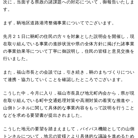
次に，当面する県政の諸課題への対応について，御報告いたしま
す。
まず，鞆地区道路港湾整備事業についてでございます。
先月２１日に鞆町の住民の方々を対象とした説明会を開催し，現
在取り組んでいる事業の進捗状況や県の全体方針に掲げた諸事業
の事業効果等について丁寧に御説明し，住民の皆様と意見交換を
行いました。
また，福山市長との会談では，引き続き，鞆のまちづくりについ
て連携・協力していくことを確認したところでございます。
こうした中，今月に入り，福山市長及び地元町内会から，県が現
在取り組んでいる町中交通処理対策や高潮対策の着実な推進や，
山側トンネルに関して具体的な事業内容をもって説明を行うこと
などを求める要望書が提出されました。
こうした地元の要望を踏まえまして，バイパス機能としての山側
トンネルについて，地元の皆様とより具体的な議論を進めるため