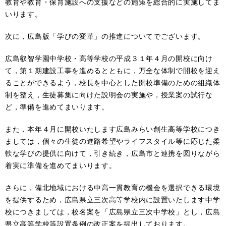
教育や教育・保育施設への支援などの施策を総合的に実施してま
いります。
次に，広島版「学びの変革」の推進についてでございます。
広島叡智学園中学校・高等学校の平成３１年４月の開校に向け
て，第１期建設工事を進めるとともに，万全な体制で開校を迎え
ることができるよう，校長を中心とした開校準備のための組織体
制を整え，生徒募集に向けた説明会の実施や，授業案の試行な
ど，準備を進めてまいります。
また，本年４月に開校いたします広島みらい創生高等学校につき
ましては，個々の生徒の進路希望やライフスタイル等に応じた柔
軟な学びの提供に向けて，引き続き，広島市と連携を図りながら
着実に準備を進めてまいります。
さらに，備北地域における中高一貫教育の機会を選択できる環境
を提供するため，広島県立三次高等学校内に設置いたします中学
校につきましては，校名案を「広島県立三次中学校」とし，広島
県立高等学校等設置条例の改正案を提出しております。