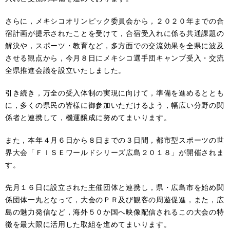
さらに，メキシコオリンピック委員会から，２０２０年までの合
宿計画が提示されたことを受けて，合宿受入れに係る共通課題の
解決や，スポーツ・教育など，多方面での交流効果を全県に波及
させる観点から，今月８日にメキシコ選手団キャンプ受入・交流
全県推進会議を設立いたしました。
引き続き，万全の受入体制の実現に向けて，準備を進めるととも
に，多くの県民の皆様に御参加いただけるよう，幅広い分野の関
係者と連携して，機運醸成に努めてまいります。
また，本年４月６日から８日までの３日間，都市型スポーツの世
界大会「ＦＩＳＥワールドシリーズ広島２０１８」が開催されま
す。
先月１６日に設立された主催団体と連携し，県・広島市を始め関
係団体一丸となって，大会のＰＲ及び観客の周遊促進，また，広
島の魅力発信など，海外５０か国へ映像配信されるこの大会の特
徴を最大限に活用した取組を進めてまいります。