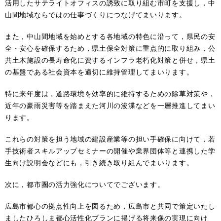
活用したサテライトオフィスの誘致に取り組む市町を支援し，中
山間地域ならではの仕事づくりにつなげてまいります。
また，中山間地域を始めとする各地域の特色に沿って，県民の安
全・安心を確保するため，県土保全対策に重点的に取り組み，公
共土木施設の長寿命化に資するインフラ老朽化対策と併せ，県土
の基盤である社会資本を適切に維持管理してまいります。
特に来年度は，道路環境を効率的に維持するための除草対策や，
近年の豪雨災害等を踏まえた河川の浚渫などを一層推進してまい
ります。
これらの対策を担う地域の建設産業等の担い手確保に向けて，若
手技術者スキルアップセミナーの開催や業界団体等と連携した学
生向け説明会などにも，引き続き取り組んでまいります。
次に，都市圏の活力強化についてでございます。
広島市都心の拠点性向上を図るため，広島市と共同で策定いたし
ましたひろしま都心活性化プランに掲げる将来像の実現に向け