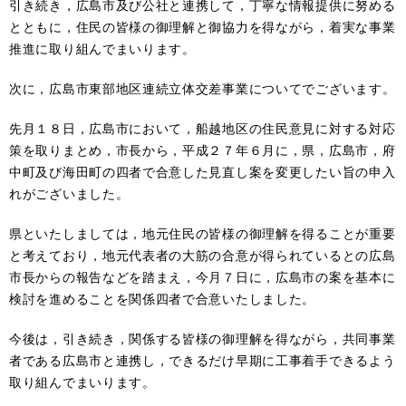
引き続き，広島市及び公社と連携して，丁寧な情報提供に努める
とともに，住民の皆様の御理解と御協力を得ながら，着実な事業
推進に取り組んでまいります。
次に，広島市東部地区連続立体交差事業についてでございます。
先月１８日，広島市において，船越地区の住民意見に対する対応
策を取りまとめ，市長から，平成２７年６月に，県，広島市，府
中町及び海田町の四者で合意した見直し案を変更したい旨の申入
れがございました。
県といたしましては，地元住民の皆様の御理解を得ることが重要
と考えており，地元代表者の大筋の合意が得られているとの広島
市長からの報告などを踏まえ，今月７日に，広島市の案を基本に
検討を進めることを関係四者で合意いたしました。
今後は，引き続き，関係する皆様の御理解を得ながら，共同事業
者である広島市と連携し，できるだけ早期に工事着手できるよう
取り組んでまいります。