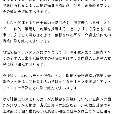
健康ひろしま２１，広島県保健医療計画，ひろしま高齢者プラン
等の策定を進めております。
これらの関連する計画全体の総括目標を「健康寿命の延伸」とし
て，一体的に策定し，施策を推進することにより，心身ともに健
康で，安心して暮らせるよう，信頼される医療・介護提供体制の
構築に取り組んでまいります。
地域包括ケアシステムにつきましては，今年度末までに県内１２
５の全ての日常生活圏域での構築に向けて，専門職の派遣等の支
援に取り組んでおります。
今後は，このシステムの強化に向け，医療・介護連携の充実，介
護予防の推進，高齢者本人の意欲を引き出す自立支援型ケアマネ
ジメントの普及などに取り組んでまいります。
がん対策につきましては，がん検診を実施していない企業への働
きかけや，がん検診一斉受診月間の設定など，がん検診受診率向
上対策と，働く世代のがん患者が治療と仕事を両立できる仕組み