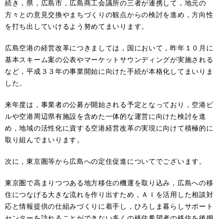
続き，県，広島市，広島商工会議所の三者が連携して，地元の
方々との意見交換やまちづくりの観点からの検討を進め，方向性
を打ち出していけるよう努めてまいります。
広島空港の経営改革につきましては，国において，昨年１０月に
基本スキーム案の公表やマーケットサウンディングが実施される
など，平成３３年の事業開始に向けた手続が本格化してまいりま
した。
来年度は，事業者の公募が開始される予定となっており，空港ビ
ルや空港周辺県有施設を含めた一体的な運営に向けた検討を進
め，地域の活性化に資する空港経営改革の実現に向けて積極的に
取り組んでまいります。
次に，東京圏等から広島への定住促進についてでございます。
東京圏で高まりつつある地方移住の機運を取り込み，広島への移
住につなげる大きな流れを作り出すため，ＡＩを活用した相談対
応と情報提供の仕組みづくりに着手し，ひろしま暮らしサポート
センターを訪れることができない多くの移住希望者の移住を後押