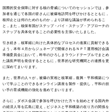
国際的安全保障に対する核の脅威についてのセッションでは，参
加者を通じて各国の皆さんに被爆地訪問を呼びかけるとともに，
核抑止とは何のためのものか，より詳細な議論が求められるこ
と，また，核保有国がステップ・バイ・ステップ・アプローチの
ステップを具体化することの必要性を主張いたしました。
引き続き，核軍縮に向けた具体的なプロセスの進展に貢献できる
よう，本年４月からジュネーブで開催されるＮＰＴ運用検討会議
準備委員会において，昨年のひろしまラウンドテーブルでまとめ
た議長声明を発信するとともに，世界的な研究機関との連携を更
に深めてまいります。
また，世界の人々が，被爆の実相と核軍縮，復興・平和構築につ
いて学ぶことのできるオンライン講座を製作・提供し，平和の担
い手の育成機能の強化を進めてまいります。
さらに，ダボス会議で参加を呼びかけた方々を始めとする国内外
の経済人等を広島に迎え，ビジネスと平和構築の在り方の関係を