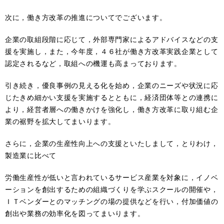
次に，働き方改革の推進についてでございます。
企業の取組段階に応じて，外部専門家によるアドバイスなどの支
援を実施し，また，今年度，４６社が働き方改革実践企業として
認定されるなど，取組への機運も高まっております。
引き続き，優良事例の見える化を始め，企業のニーズや状況に応
じたきめ細かい支援を実施するとともに，経済団体等との連携に
より，経営者層への働きかけを強化し，働き方改革に取り組む企
業の裾野を拡大してまいります。
さらに，企業の生産性向上への支援といたしまして，とりわけ，
製造業に比べて
労働生産性が低いと言われているサービス産業を対象に，イノベ
ーションを創出するための組織づくりを学ぶスクールの開催や，
ＩＴベンダーとのマッチングの場の提供などを行い，付加価値の
創出や業務の効率化を図ってまいります。