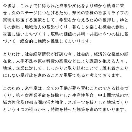
今後は，これまでに得られた成果や変化をより確かな軌道に乗
せ，次のステージにつなげるため，県民の皆様の欲張りライフの
実現を応援する施策として，希望をかなえるための後押し，ゆと
りの創出，地域活力の基盤づくり，暮らしを楽しむ機会の創出，
災害に強いまちづくり，広島の価値の共鳴・共振の６つの柱に基
づいて，総合的に施策を推進してまいります。
とりわけ，社会経済情勢が好調な今，社会的，経済的な格差の顕
在化，人手不足や原材料費の高騰などにより課題を抱える人々，
地域，企業に対して，しっかりと取り組むことで，誰も置き去り
にしない県行政を進めることが重要であると考えております。
このため，来年度は，全ての子供が夢を育むことのできる社会づ
くり，第４次産業革命を好機とした生産性革命，中山間地域の地
域力強化及び都市圏の活力強化，スポーツを核とした地域づくり
という４つの視点から，特徴を持った施策を進めてまいります。