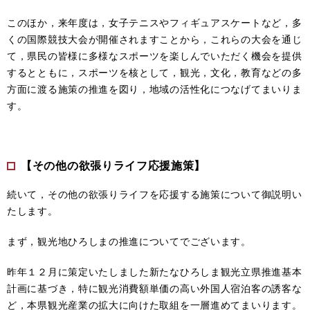
このほか，来年度は，女子テニスやフィギュアスケートなど，多
くの国際競技大会が開催されますことから，これらの大会を通じ
て，県民の皆様に多様なスポーツを楽しんでいただく機会を提供
するとともに，スポーツを核として，観光，文化，教育などの多
方面に渡る施策の推進を図り，地域の活性化につなげてまいりま
す。
【その他の欲張りライフ応援施策】
続いて，その他の欲張りライフを応援する施策について御説明い
たします。
まず，観光地ひろしまの推進についてでございます。
昨年１２月に策定いたしました新たなひろしま観光立県推進基本
計画に基づき，特に観光消費額単価の高い外国人宿泊客の誘客な
ど，本県観光産業の拡大に向けた取組を一層進めてまいります。