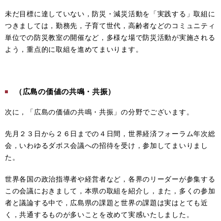
未だ目標に達していない，防災・減災活動を「実践する」取組に
つきましては，勤務先，子育て世代，高齢者などのコミュニティ
単位での防災教室の開催など，多様な場で防災活動が実施される
よう，重点的に取組を進めてまいります。
（広島の価値の共鳴・共振）
次に，「広島の価値の共鳴・共振」の分野でございます。
先月２３日から２６日までの４日間，世界経済フォーラム年次総
会，いわゆるダボス会議への招待を受け，参加してまいりまし
た。
世界各国の政治指導者や経営者など，各界のリーダーが参集する
この会議におきまして，本県の取組を紹介し，また，多くの参加
者と議論する中で，広島県の課題と世界の課題は実はとても近
く，共通するものが多いことを改めて実感いたしました。