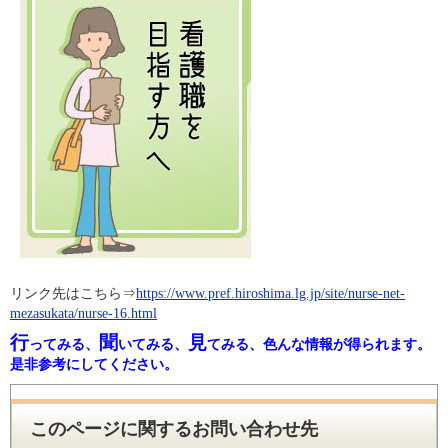
リンク先はこちら⇒
https://www.pref.hiroshima.lg.jp/site/nurse-net-
mezasukata/nurse-16.html
行
聞
見
ってみる、
いてみる、
てみる、色んな情報が得られます。
是非参考にしてください。
このページに関するお問い合わせ先