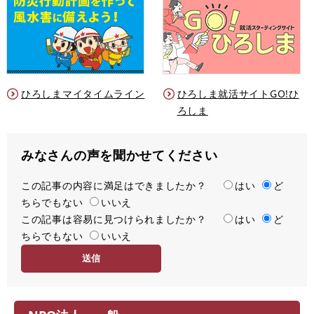
ひろしまマイタイムライン
ひろしま就活サイトGO!ひ
ろしま
みなさんの声を聞かせてください
この記事の内容に満足はできましたか？
満
はい
ど
ちらでもない
足
いいえ
この記事は容易に見つけられましたか？
度
容
はい
ど
ちらでもない
易
いいえ
度