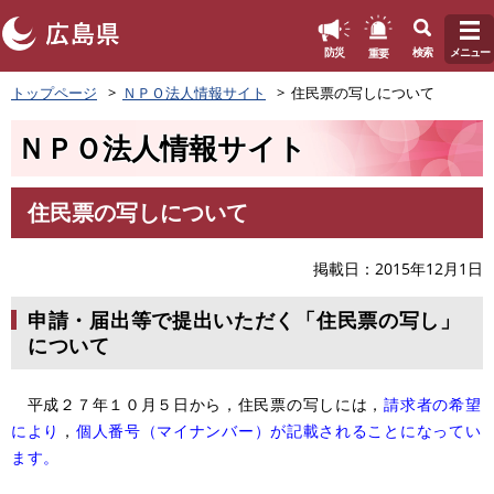
このページの本文へ
重要
防災
検索
メニュー
ペ
トップページ
ＮＰＯ法人情報サイト
住民票の写しについて
ー
ジ
ＮＰＯ法人情報サイト
の
先
頭
住民票の写しについて
で
本
す
文
。
掲載日
2015年12月1日
申請・届出等で提出いただく「住民票の写し」
について
平成２７年１０月５日から，住民票の写しには，
請求者の希望
により
，
個人番号（マイナンバー）が記載されることになってい
ます。