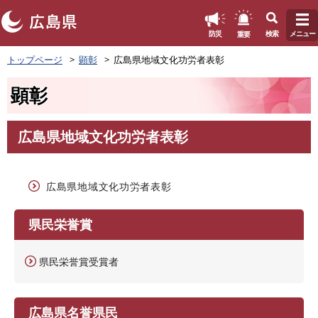
このページの本文へ
重要
防災
検索
メニュー
ペ
トップページ
顕彰
広島県地域文化功労者表彰
ー
ジ
顕彰
の
先
頭
広島県地域文化功労者表彰
で
本
す
文
。
広島県地域文化功労者表彰
県民栄誉賞
県民栄誉賞受賞者
広島県名誉県民