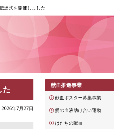
伝達式を開催しました
献血推進事業
した
献血ポスター募集事業
2026年7月27日
愛の血液助け合い運動
はたちの献血