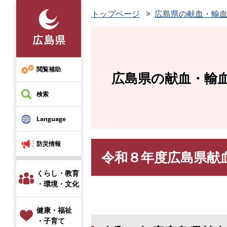
ペ
トップページ
広島県の献血・輸
ー
ジ
の
先
頭
閲覧補助
広島県の献血・輸
で
す
検索
。
Language
防災情報
令和８年度広島県献
本
文
くらし・教育
・環境・文化
健康・福祉
・子育て