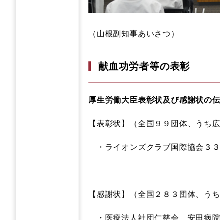
（山根副知事あいさつ）
献血功労者等の表彰
厚生労働大臣表彰状及び感謝状の
【表彰状】（全国９９団体、うち
・ライオンズクラブ国際協会３
【感謝状】（全国２８３団体、う
・医療法人社団仁慈会 安田病院