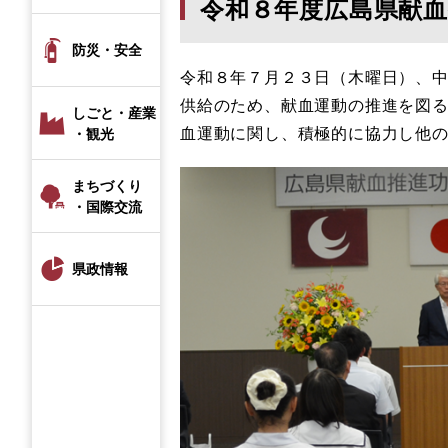
令和８年度広島県献
防災・安全
令和８年７月２３日（木曜日）、
供給のため、献血運動の推進を図
しごと・産業
血運動に関し、積極的に協力し他
・観光
まちづくり
・国際交流
県政情報