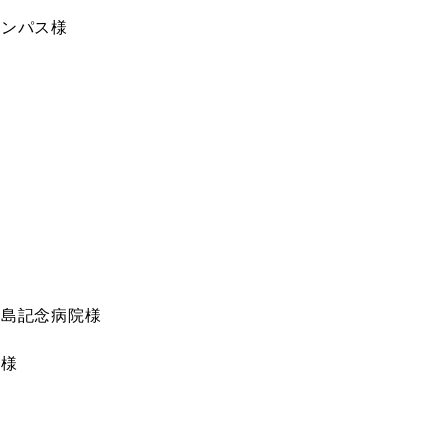
ンパス様
島記念病院様
様