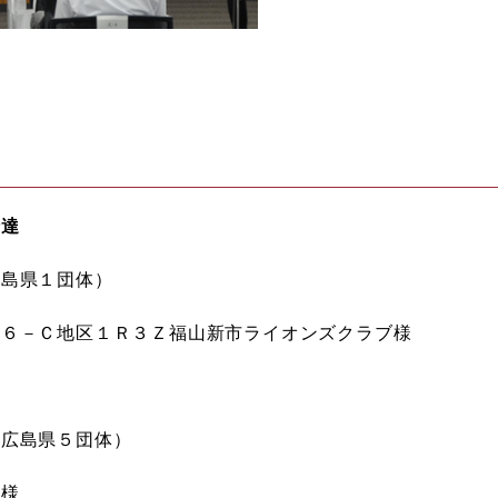
伝達
広島県１団体）
３６－Ｃ地区１Ｒ３Ｚ福山新市ライオンズクラブ様
ち広島県５団体）
様