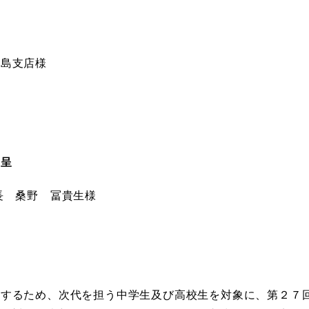
島支店様
。
贈呈
長 桑野 冨貴生様
保するため、次代を担う中学生及び高校生を対象に、第２７