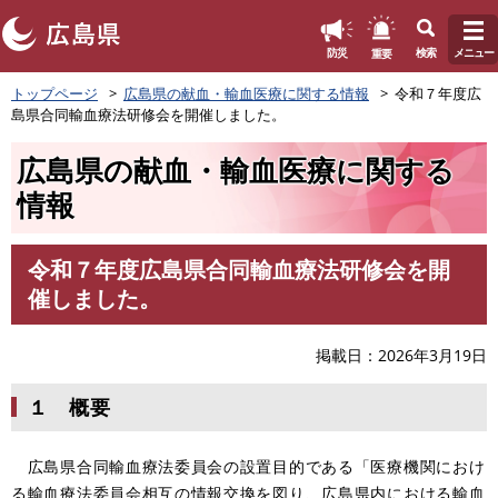
このページの本文へ
重要
防災
検索
メニュー
ペ
トップページ
広島県の献血・輸血医療に関する情報
令和７年度広
ー
島県合同輸血療法研修会を開催しました。
ジ
の
広島県の献血・輸血医療に関する
先
頭
情報
で
す
。
令和７年度広島県合同輸血療法研修会を開
本
催しました。
文
掲載日
2026年3月19日
１ 概要
広島県合同輸血療法委員会の設置目的である「医療機関におけ
る輸血療法委員会相互の情報交換を図り、広島県内における輸血