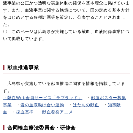
液事業の公正かつ透明な実施体制の確保を基本理念に掲げていま
す。また、血液事業に関する施策について、国の定める基本方針
をはじめとする各種計画等を策定し、公表することとされまし
た。
〇 このページは広島県が実施している献血、血液関係事業につ
いて掲載しています。
献血推進事業
広島県が実施している献血推進に関する情報を掲載していま
す。
・献血Web会員サービス「ラブラッド」
・
献血ポスター募集
事業
・
愛の血液助け合い運動
・
はたちの献血
・
知事献
血
・
採血基準
・
献血啓発アニメ
合同輸血療法委員会・研修会