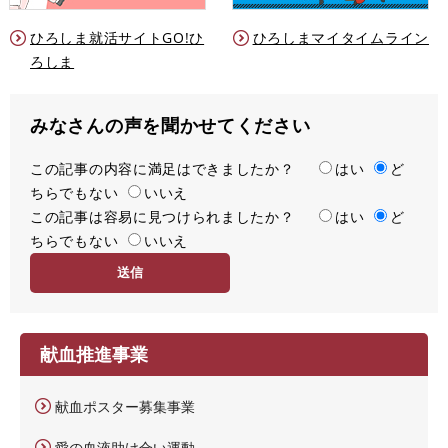
ひろしま就活サイトGO!ひ
ひろしまマイタイムライン
ろしま
みなさんの声を聞かせてください
この記事の内容に満足はできましたか？
満
はい
ど
ちらでもない
足
いいえ
この記事は容易に見つけられましたか？
度
容
はい
ど
ちらでもない
易
いいえ
度
献血推進事業
献血ポスター募集事業
愛の血液助け合い運動