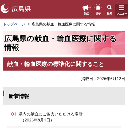
このページの本文へ
重要
防災
検索
メニュー
ペ
トップページ
広島県の献血・輸血医療に関する情報
ー
ジ
広島県の献血・輸血医療に関する
の
先
情報
頭
で
す
献血・輸血医療の標準化に関すること
本
。
文
掲載日
2026年6月12日
新着情報
県内の献血にご協力いただける場所
2026年8月1日