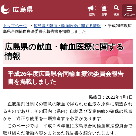
このページの本文へ
重要
防災
検索
メニュー
ペ
トップページ
広島県の献血・輸血医療に関する情報
平成26年度広
ー
島県合同輸血療法委員会報告書を掲載しました
ジ
の
広島県の献血・輸血医療に関する
先
頭
情報
で
す
。
平成26年度広島県合同輸血療法委員会報告
本
書を掲載しました
文
掲載日
2022年4月1日
血液製剤は県民の善意の献血で得られた血液を原料に製造され
るものであり，その国内（県内）自給及び安定供給の確保の観点
から，適正な使用を一層推進する必要があります。
このページでは，平成２６年度に広島県合同輸血療法委員会で
取り組んだ活動内容をまとめた報告書を紹介いたします。