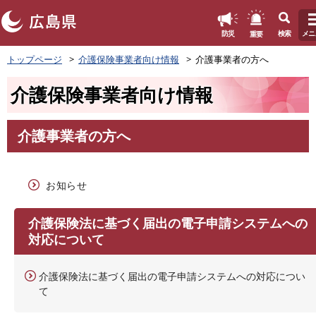
このページの本文へ
重要
防災
検索
メニ
ペ
トップページ
介護保険事業者向け情報
介護事業者の方へ
ー
ジ
介護保険事業者向け情報
の
先
頭
介護事業者の方へ
で
本
す
文
。
お知らせ
介護保険法に基づく届出の電子申請システムへの
対応について
介護保険法に基づく届出の電子申請システムへの対応につい
て