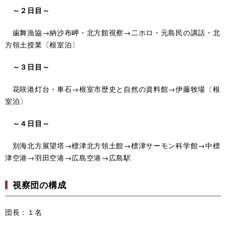
～２日目～
歯舞漁協→納沙布岬・北方館視察→二ホロ・元島民の講話・北
方領土授業〔根室泊〕
～３日目～
花咲港灯台・車石→根室市歴史と自然の資料館→伊藤牧場〔根
室泊〕
～４日目～
別海北方展望塔→標津北方領土館→標津サーモン科学館→中標
津空港→羽田空港→広島空港→広島駅
視察団の構成
団長：１名