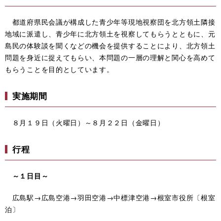
都道府県民会議が構成した青少年等現地視察団を北方領土隣接
地域に派遣し、青少年に北方領土を視察してもらうとともに、元
島民の体験談を聞くなどの機会を提供することにより、北方領土
問題を身近に捉えてもらい、本問題の一層の理解と関心を高めて
もらうことを目的としています。
実施期間
８月１９日（火曜日）～８月２２日（金曜日）
行程
～１日目～
広島駅→広島空港→羽田空港→中標津空港→根室市役所〔根室
泊〕