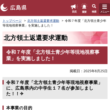
このページの本文へ
重要
防災
検索
メニュー
ペ
トップページ
北方領土返還要求運動
令和７年度「北方領土青少年
ー
等現地視察事業」を実施しました！
ジ
の
北方領土返還要求運動
先
頭
で
令和７年度「北方領土青少年等現地視察事
す
本
業」を実施しました！
。
文
掲載日
2025年8月25日
令和７年度「北方領土青少年等現地視察事業」
に、広島県内の中学生１７名が参加しまし
た！！✈
本事業の目的