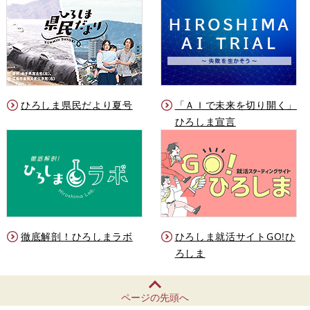
ひろしま県民だより夏号
「ＡＩで未来を切り開く」
ひろしま宣言
徹底解剖！ひろしまラボ
ひろしま就活サイトGO!ひ
ろしま
ページの先頭へ