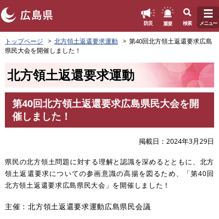
このページの本文へ
重要
防災
検索
メニュー
ペ
トップページ
北方領土返還要求運動
第40回北方領土返還要求広島
ー
県民大会を開催しました！
ジ
の
北方領土返還要求運動
先
頭
で
第40回北方領土返還要求広島県民大会を開
す
本
催しました！
。
文
掲載日
2024年3月29日
県民の北方領土問題に対する理解と認識を深めるとともに、北方
領土返還要求についての参画意識の高揚を図るため、「第40回
北方領土返還要求広島県民大会」を開催しました！
主催：北方領土返還要求運動広島県民会議