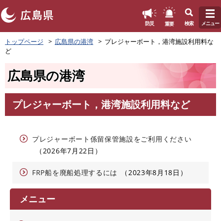
このページの本文へ
重要
防災
検索
メニュー
ペ
トップページ
広島県の港湾
プレジャーボート，港湾施設利用料な
ー
ど
ジ
の
広島県の港湾
先
頭
で
プレジャーボート，港湾施設利用料など
す
本
。
文
プレジャーボート係留保管施設をご利用ください
2026年7月22日
FRP船を廃船処理するには
2023年8月18日
メニュー