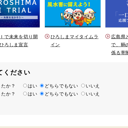
Ｉで未来を切り開
ひろしまマイタイムラ
広島県
ひろしま宣言
イン
で、鞆
係る寄
てください
ましたか？
はい
どちらでもない
いいえ
ましたか？
はい
どちらでもない
いいえ