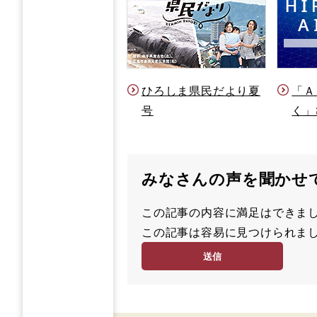
ひろしま県民だより夏
「Ａ
号
く」
みなさんの声を聞かせ
この記事の内容に満足はでき
満
この記事は容易に見つけられ
足
容
度
易
度