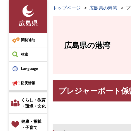
ペ
トップページ
広島県の港湾
プ
ー
ジ
の
先
頭
閲覧補助
広島県の港湾
で
す
検索
。
Language
防災情報
プレジャーボート係
本
文
くらし・教育
・環境・文化
健康・福祉
・子育て