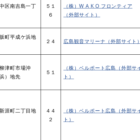
中区南吉島一丁
５１
（株）W A K O フロンティア
６
（外部サイト）
坂町平成ケ浜地
２４
広島観音マリーナ（外部サイト
柳津町市場沖
（株）ベルポート広島（外部サ
５１
浜）地先
ト）
新涯町二丁目地
４４
（株）ベルポート広島（外部サ
２
ト）