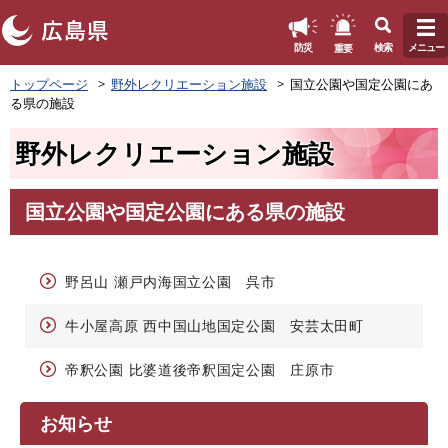
このページの本文へ
重要
防災
検索
メニュー
ペ
トップページ
野外レクリエーション施設
国立公園や国定公園にあ
ー
る県の施設
ジ
の
野外レクリエーション施設
先
頭
で
国立公園や国定公園にある県の施設
す
本
。
文
野呂山 瀬戸内海国立公園 呉市
牛小屋高原 西中国山地国定公園 安芸太田町
帝釈公園 比婆道後帝釈国定公園 庄原市
お知らせ