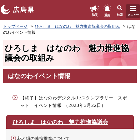
このページの本文へ
重要
防災
検索
メニュー
ペ
トップページ
ひろしま はなのわ 魅力推進協議会の取組み
はな
ー
のわイベント情報
ジ
の
ひろしま はなのわ 魅力推進協
先
頭
議会の取組み
で
す
。
はなのわイベント情報
本
文
【終了】はなのわデジタルdeスタンプラリー スポ
ット イベント情報
2023年3月22日
ひろしま はなのわ 魅力推進協議会
花と緑の連携推進について