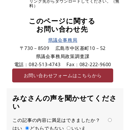
リンク先からダウンロードしてください。（無
料）
このページに関する
お問い合わせ先
県議会事務局
〒730－8509
広島市中区基町10－52
県議会事務局政策調査課
電話：082-513-4743
Fax：082-222-9600
お問い合わせフォームはこちらから
みなさんの声を聞かせてくださ
い
この記事の内容に満足はできましたか？
満
はい
足
どちらでもない
いいえ