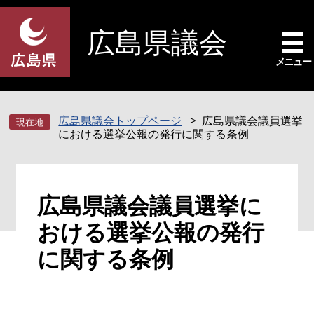
ペ
メ
ー
ニ
広島県議会
ジ
ュ
の
ー
メニュー
先
を
頭
飛
で
ば
広島県議会トップページ
広島県議会議員選挙
す
し
における選挙公報の発行に関する条例
。
て
本
文
本
へ
広島県議会議員選挙に
文
おける選挙公報の発行
に関する条例