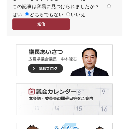
この記事は容易に見つけられましたか？
度
容
はい
易
どちらでもない
いいえ
度