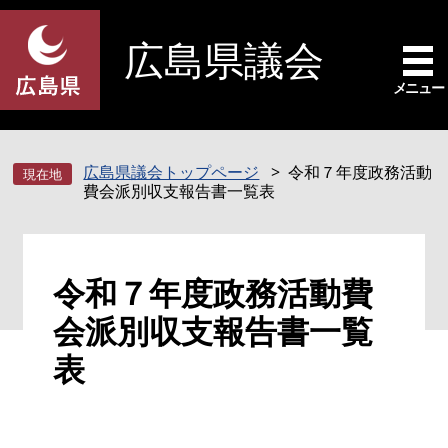
ペ
メ
ー
ニ
広島県議会
ジ
ュ
の
ー
メニュー
先
を
頭
飛
で
ば
広島県議会トップページ
令和７年度政務活動
す
し
費会派別収支報告書一覧表
。
て
本
文
本
へ
令和７年度政務活動費
文
会派別収支報告書一覧
表