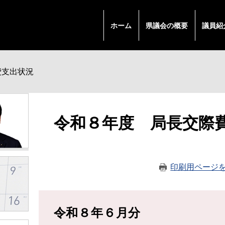
ホーム
県議会の概要
議員紹
費支出状況
本
令和８年度 局長交
文
印刷用ページ
令和８年６月分