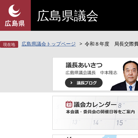
ペ
メ
広島県議会
ー
ニ
ジ
ュ
の
ー
先
を
頭
飛
広島県議会トップページ
令和８年度 局長交際
で
ば
す
し
。
て
本
文
へ