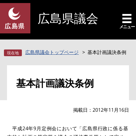
ペ
メ
ー
ニ
広島県議会
ジ
ュ
の
ー
メニュー
先
を
頭
飛
で
ば
広島県議会トップページ
基本計画議決条例
す
し
。
て
本
本
文
基本計画議決条例
文
へ
掲載日
2012年11月16日
平成24年9月定例会において「広島県行政に係る基