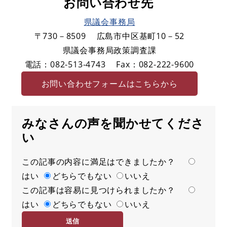
お問い合わせ先
県議会事務局
〒730－8509
広島市中区基町10－52
県議会事務局政策調査課
電話：082-513-4743
Fax：082-222-9600
お問い合わせフォームはこちらから
みなさんの声を聞かせてくださ
い
この記事の内容に満足はできましたか？
満
はい
足
どちらでもない
いいえ
この記事は容易に見つけられましたか？
度
容
はい
易
どちらでもない
いいえ
度