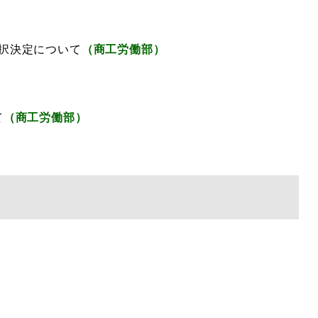
択決定について
（商工労働部）
て
（商工労働部）