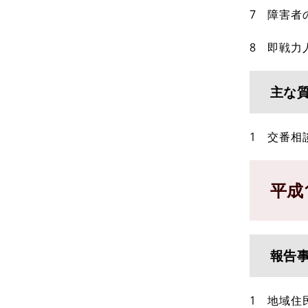
7 障害者
8 即戦力
主な
1 交番相
平成
報告
1 地域住