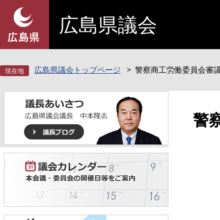
ペ
メ
広島県議会
ー
ニ
ジ
ュ
の
ー
先
を
頭
飛
広島県議会トップページ
警察商工労働委員会審議
で
ば
す
し
。
て
本
本
警
文
文
へ