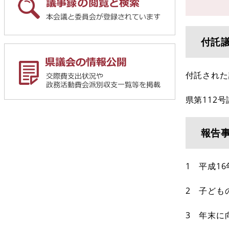
付託
付託された
県第112
報告
1 平成1
2 子ども
3 年末に