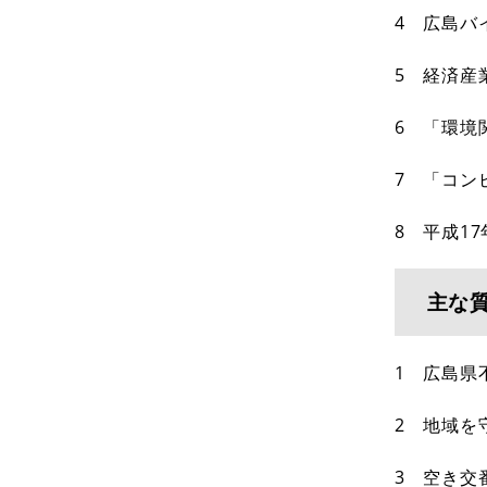
4 広島バ
5 経済産
6 「環境
7 「コン
8 平成1
主な
1 広島県
2 地域を
3 空き交