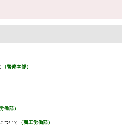
て
（警察本部）
労働部）
について
（商工労働部）