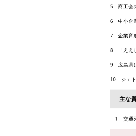
5 商工会
6 中小企
7 企業育
8 「ええ
9 広島県
10 ジェ
主な
1 交通