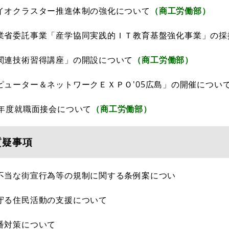
イオクラスター推進体制の強化について
（商工労働部）
業省委託事業「産学協同実践的ＩＴ教育基盤強化事業」の採
関連技術習得講座」の開設について
（商工労働部）
ピューター＆ネットワークＥＸＰＯ'05広島」の開催につい
7年度就職面接会について
（商工労働部）
質疑事項
不当な街宣行為等の規制に関する条例案につい
守る住民活動の支援について
番対策について