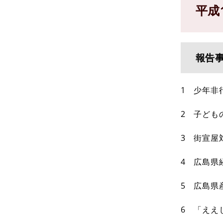
平成
報告
1 少年非
2 子ども
3 街宣屋
4 広島県
5 広島県
6 「ええ