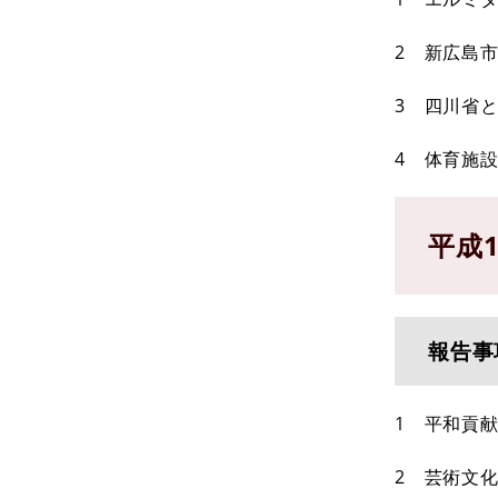
2 新広島
3 四川省
4 体育施
平成
報告事
1 平和貢
2 芸術文