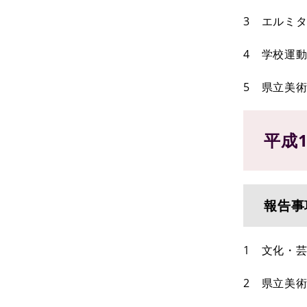
3 エルミ
4 学校運
5 県立美
平成
報告事
1 文化・
2 県立美