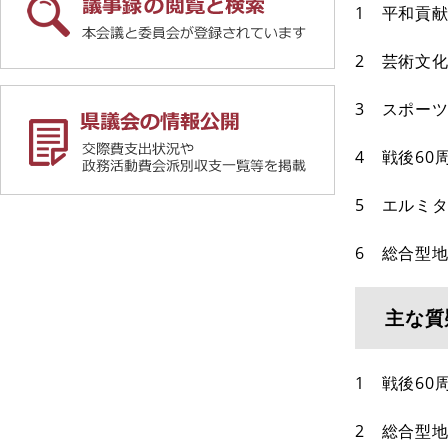
1 平和貢
2 芸術文
3 スポー
4 戦後6
5 エルミ
6 総合型
主な質
1 戦後60
2 総合型