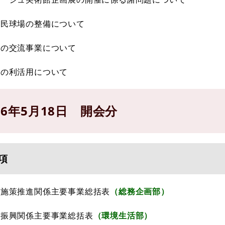
市民球場の整備について
との交流事業について
設の利活用について
16年5月18日 開会分
項
献施策推進関係主要事業総括表
（総務企画部）
化振興関係主要事業総括表
（環境生活部）