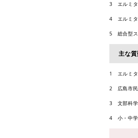
3 エルミ
4 エルミ
5 総合型
主な質
1 エルミ
2 広島市
3 文部科
4 小・中