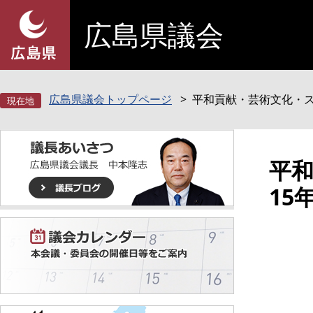
ペ
メ
広島県議会
ー
ニ
ジ
ュ
の
ー
先
を
頭
飛
広島県議会トップページ
平和貢献・芸術文化・ス
で
ば
す
し
。
て
本
本
平
文
文
15
へ