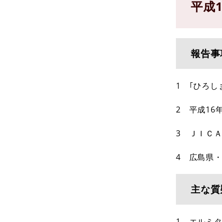
平成
報告事
1 ｢ひろ
2 平成1
3 ＪＩＣ
4 広島県
主な質
1 エルミ